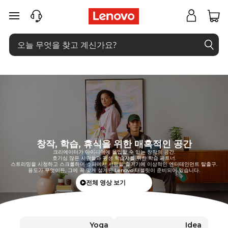
B
주요 콘텐츠로 건너뛰기
e
s
t
A
n
d
창작, 학습, 휴식을 위한 매혹적인 공간
크리에이터가 아이디어에 몰입할 수 있는 창작의 공간.
r
호기심 많은 사람들과 평생 학습자를 위한 학습 파트너.
스트리밍을 시청하고 스크롤하며 소파에서 서핑을 즐기기에 이상적인 엔터테인먼트 탈출구.
용도가 무엇이든, 그에 꼭 맞게 설계된 Lenovo 태블릿이 준비되어 있습니다.
o
전체 영상 보기
i
Yoga
Idea