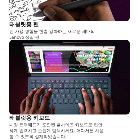
,
W
태블릿용 펜
o
펜 사용 경험을 한층 강화하는 새로운 세대의
Lenovo 정밀 펜.
r
k
&
P
l
a
태블릿용 키보드
y
내장 트랙패드가 포함된 풀사이즈 키보드로 편안
하게 입력하고 손쉽게 탐색하세요. 어디서든 사용
할 수 있도록 설계되었습니다.