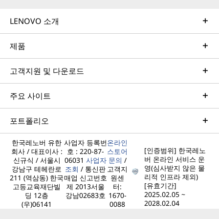
LENOVO 소개
제품
고객지원 및 다운로드
주요 사이트
포트폴리오
한국레노버 유한
사업자 등록번
온라인
[인증범위] 한국레노
회사 / 대표이사 :
호 : 220-87-
스토어
버 온라인 서비스 운
신규식 / 서울시
06031
사업자
문의
/
영(심사받지 않은 물
강남구 테헤란로
조회
/ 통신판
고객지
리적 인프라 제외)
211 (역삼동) 한국
매업 신고번호
원센
[유효기간]
고등교육재단빌
제 2013서울
터:
2025.02.05 ~
딩 12층
강남02683호
1670-
2028.02.04
(우)06141
0088