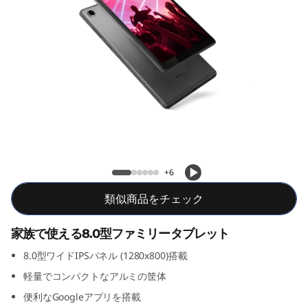
8
G
e
n
3
Lenovo Tab M8 (3rd Gen)
+6
類似商品をチェック
家族で使える8.0型ファミリータブレット
8.0型ワイドIPSパネル (1280x800)搭載
軽量でコンパクトなアルミの筐体
便利なGoogleアプリを搭載