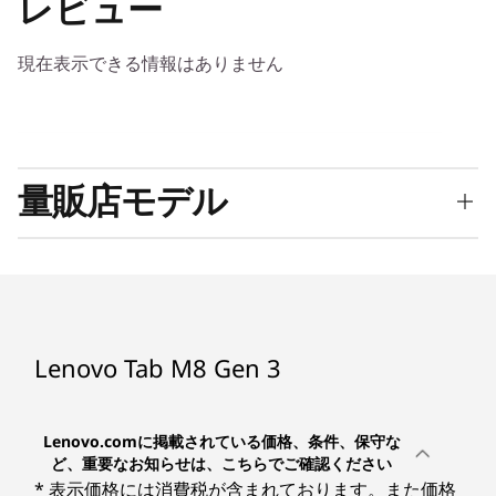
レビュー
現在表示できる情報はありません
優れた基本性能のスタイリッシュなタブレット
8.0型IPS液晶で写真も動画も美しく、質量約
量販店モデル
305g、厚さ約8.15mmと片手でも持ちやすいスリ
ムボディ すばやくサインインできる顔認証機能
1
-
マイクロホン/ヘッドホン・コンボ・ジャック
2021年7月28日
を搭載。
Lenovo Tab M8 (3rd Gen) (ZA870041JP)
豊富なアプリのGoogle Play™対応に、お子様に
2
-
microSDメディアカードリーダー
最適なコンテンツを表示するキッズスペース。
Lenovo Tab M8 Gen 3
3
-
ボリュームボタン
Lenovo.comに掲載されている価格、条件、保守な
4
-
電源ボタン
ど、重要なお知らせは、こちらでご確認ください
* 表示価格には消費税が含まれております。また価格