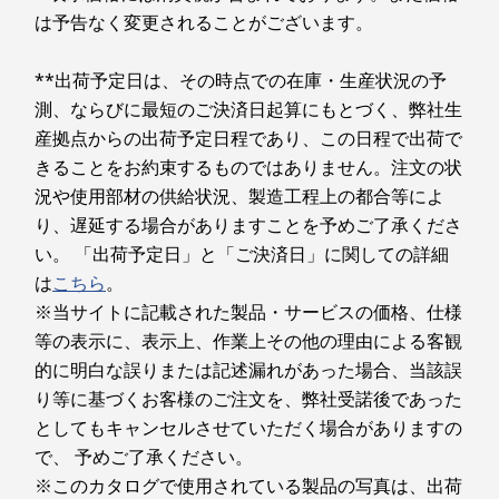
は予告なく変更されることがございます。
5
-
USB 2.0 Type-Cポート
**出荷予定日は、その時点での在庫・生産状況の予
測、ならびに最短のご決済日起算にもとづく、弊社生
産拠点からの出荷予定日程であり、この日程で出荷で
きることをお約束するものではありません。注文の状
況や使用部材の供給状況、製造工程上の都合等によ
り、遅延する場合がありますことを予めご了承くださ
い。 「出荷予定日」と「ご決済日」に関しての詳細
エンターテインメントにワンストップでアクセス
は
こちら
。
※当サイトに記載された製品・サービスの価格、仕様
Lenovo Tab M8 (3rd Gen)は、 8.0型ワイドIPSパ
等の表示に、表示上、作業上その他の理由による客観
ネル (1280x800ドット)に2面の狭額縁を採用。
的に明白な誤りまたは記述漏れがあった場合、当該誤
Entertainment Spaceはホーム画面から右にスワ
り等に基づくお客様のご注文を、弊社受諾後であった
イプするだけで、新しいコンテンツが見つかりま
す。映画や番組からゲーム、書籍など、お気に入
としてもキャンセルさせていただく場合がありますの
りのエンターテインメントにワンストップでアク
で、 予めご了承ください。
セスすることができます。
※このカタログで使用されている製品の写真は、出荷