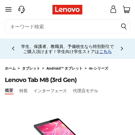
L
メインコンテンツにスキップする
e
n
Currently displaying item 4 of 5
o
学生、保護者、教職員、予備校生なら特別割引で
ご購入頂けます！学生向け学生ストアは
こちら
v
o
ホーム
>
タブレット
>
Android™ タブレット
>
m-シリーズ
Lenovo Tab M8 (3rd Gen)
T
概要
特長
インターフェース
代理店モデル
a
b
M