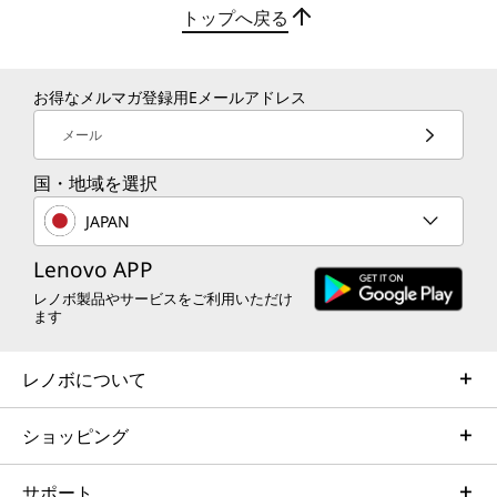
それぞれのアイテムが保存されます。
トップへ戻る
GoogleKids Spaceは、子供たちが発見、作成、
成長するのに役立つ高品質のコンテンツを提供し
ます 。 10,000を超える厳選されたアプリやゲー
お得なメルマガ登録用Eメールアドレス
ム、数百冊の無料の本、数千本のYouTubeKids動
メール
画からお選びいただけます。
国・地域を選択
便利なGoogleアプリを搭載
JAPAN
使い慣れた便利なGoogleアプリが搭載されてい
るので、写真を撮ったり、友達と楽しく会話する
Lenovo APP
ことができます。 GooglePlayの100万を超える
レノボ製品やサービスをご利用いただけ
アプリから選択してください。 Google Playプロ
ます
テクトは、デバイスをクリーンに保ち、データを
安全に保ちます。 まだインストールしていない
レノボについて
アプリも含め、毎日1,000億を超えるアプリがス
キャンされ、不正なアプリからデータを保護しま
ショッピング
す。
サポート