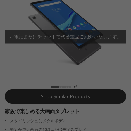
l
u
s
(
お電話またはチャットで代替製品ご紹介いたします。
2
n
Lenovo Tab M10 FHD Plus(2nd Gen)
d
G
+6
Shop Similar Products
e
n
家族で楽しめる大画面タブレット
スタイリッシュなメタルボディ
)
鮮やかで大画面の10.3型FHDディスプレイ