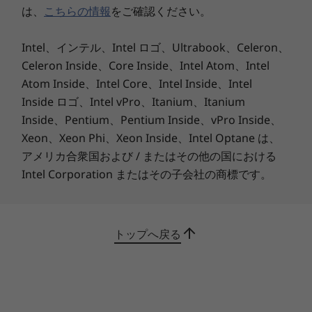
は、
こちらの情報
をご確認ください。
パワーボタン、ボリュームボタン
本体カラー
Intel、インテル、Intel ロゴ、Ultrabook、Celeron、
臨場感のあるサウンド
Celeron Inside、Core Inside、Intel Atom、Intel
アイアングレー
ドルビーアトモス対応の2つのスピーカーで、音
Atom Inside、Intel Core、Intel Inside、Intel
楽やゲームからビデオなど、臨場感のあるリアル
製品仕様書
Inside ロゴ、Intel vPro、Itanium、Itanium
なサウンドで楽しめます。
2022年01月28日
Inside、Pentium、Pentium Inside、vPro Inside、
Lenovo Tab M10 FHD Plus (ZA5T0375JP/ZA5V0360JP)
Xeon、Xeon Phi、Xeon Inside、Intel Optane は、
顔認識
2020年6月23日
アメリカ合衆国および / またはその他の国における
顔認識で簡単に速やかに画面ロックを解除できま
Lenovo Tab M10 FHD Plus (ZA5T0292JP/ZA5V0229JP)
Intel Corporation またはその子会社の商標です。
す。
トップへ戻る