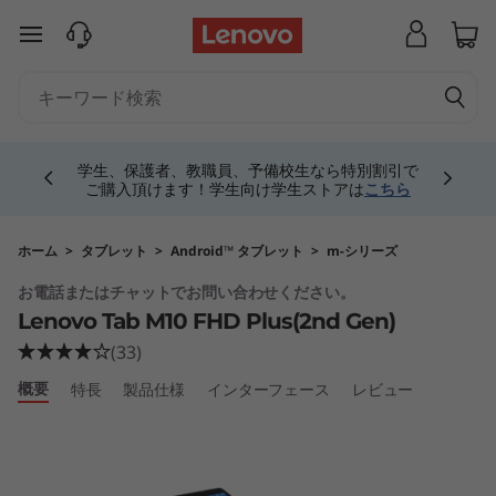
T
メインコンテンツにスキップする
a
b
Currently displaying item 4 of 5
M
学生、保護者、教職員、予備校生なら特別割引で
ご購入頂けます！学生向け学生ストアは
こちら
1
0
ホーム
>
タブレット
>
Android™ タブレット
>
m-シリーズ
お電話またはチャットでお問い合わせください。
F
Lenovo Tab M10 FHD Plus(2nd Gen)
H
(33)
概要
特長
製品仕様
インターフェース
レビュー
D
P