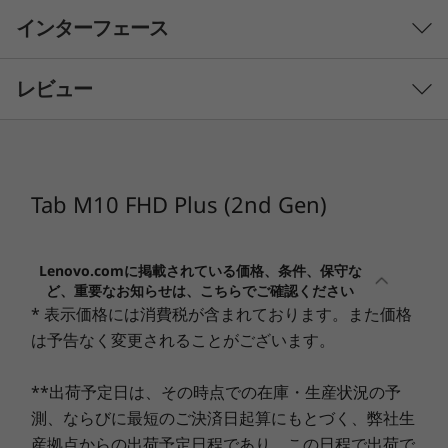
インターフェース
OS
Android™ 9.0
レビュー
プロセッサー
MediaTek Helio P22T Tab プロセッサー
メインメモリー
Tab M10 FHD Plus (2nd Gen)
4GB LPDDR4X
フラッシュメモリー
Lenovo.comに掲載されている価格、条件、保守な
ど、重要なお知らせは、こちらでご確認ください
64GB
* 表示価格には消費税が含まれております。また価格
スタイリッシュなデザイン
インターフェース
は予告なく変更されることがございます。
ディスプレ
プレミアム感のあるスタイリッシュなメタルボデ
ィ、狭額縁による高画面占有率（約87%）のディ
10.3型ワイドIPSパネル (1920x1200ドット)
**出荷予定日は、その時点での在庫・生産状況の予
スプレイを搭載。家族みんなで使いたくなるタブ
1
-
マイクロホン/ヘッドホン・コンボ・ジャック
測、ならびに最短のご決済日起算にもとづく、弊社生
Wi-Fi
レットです。
産拠点からの出荷予定日程であり、この日程で出荷で