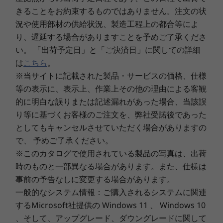
802.11a/b/g/n/ac
2
-
USB 2.0 Type-Cポート
きることをお約束するものではありません。注文の状
エンターテインメントを楽しむ
Bluetooth
況や使用部材の供給状況、製造工程上の都合等によ
Tab M10 FHD Plusは、広い視野角の10.3型ワイ
り、遅延する場合がありますことを予めご了承くださ
Bluetooth v5.0
ドIPS FHD液晶を搭載。詳細な鮮やかな映像を
3
-
ボリュームボタン
い。 「出荷予定日」と「ご決済日」に関しての詳細
提供します。また、パワフルなオクタコアプロセ
オーディオ機能
は
こちら
。
ッサーを搭載して、家でも外出先でも本格的なエ
4
-
パワーボタン
ドルビーアトモス
ンターテイメントを楽しめます。
※当サイトに記載された製品・サービスの価格、仕様
等の表示に、表示上、作業上その他の理由による客観
スピーカー
的に明白な誤りまたは記述漏れがあった場合、当該誤
5
-
microSDメディアカードリーダー
スピーカー×2
り等に基づくお客様のご注文を、弊社受諾後であった
としてもキャンセルさせていただく場合がありますの
microSDスロット
6
-
ガイドピン、スマートコネクタ（専用アクセサリ接続
で、 予めご了承ください。
用）
microSDメディアカードリーダー（最大256GBまで対応
※このカタログで使用されている製品の写真は、出荷
可能）
時のものと一部異なる場合があります。また、仕様は
事前の予告なしに変更する場合があります。
カメラ
一般的なシステム情報：ご購入されるシステムに関連
500万画素/800万画素
するMicrosoft社提供の Windows 11 、 Windows 10
、そして、アップグレード、ダウングレードに関して
ボタン類