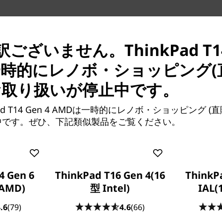
ございません。ThinkPad T14 
一時的にレノボ・ショッピング(
お取り扱いが停止中です。
 Ryzen™ 7000シリーズ・プロセッ
も対応できるパワーを発揮しま
ad T14 Gen 4 AMDは一時的にレノボ・ショッピング 
イルのエクスポート、ビジュ
中です。ぜひ、下記類似製品をご覧ください。
フォーマンスを提供します。さ
、IT管理者にはリモート展開
イスのセキュリティ強化を提供
4 Gen 6
ThinkPad T16 Gen 4(16
ThinkP
AMD)
型 Intel)
IAL(
.6
(79)
4.6
(66)