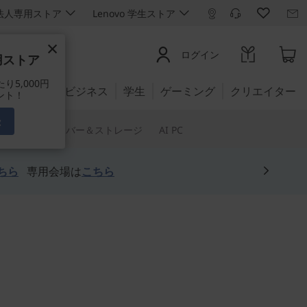
ro 法人専用ストア
Lenovo 学生ストア
×
ログイン
専用ストア
5,000円
公式ストア:
ビジネス
学生
ゲーミング
クリエイター
ント！
録
トウェア
サーバー＆ストレージ
AI PC
ちら
専用会場は
こちら
4型ビジネスノートPC