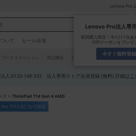
Lenovo P
Lenovo Pro法人
初回購入限定！今だけ1台あたり
ついて
セール会場
OFFクーポンをプレゼ
今すぐ無料登
ワークステーション
周辺機器
モニター
タブレット
ソフ
人:0120-148-333 法人専用ストア会員登録 (無料) 詳細は
こ
リーズ
>
ThinkPad T14 Gen 4 AMD
パワフルな性能の1