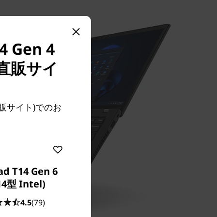
Gen 4
直販サイ
(直販サイト)でのお
ad T14 Gen 6
14型 Intel)
4.5
(79)