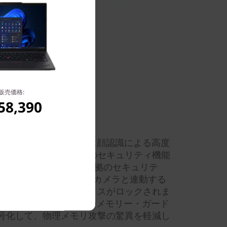
販売価格:
58,390
ー、IRカメラを選択時は顔認識による高度
的なエンドツーエンドのセキュリティ機能
を保護します。TCG V2.0準拠のセキュリテ
ータを暗号化できます。IRカメラと連動する
離れると自動的にデバイスがロックされま
 PRO プロセッサーのAMDメモリー・ガード
号化して、物理メモリ攻撃の驚異を軽減し