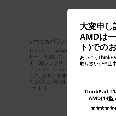
大変申し訳
AMDは
いつでもパワフルに
ト)での
ThinkPad T14 Gen 4 AMDは、 AMD
サーを搭載して、要求の厳しいタスクに
あいにくThinkP
す。3Dレンダリング、大容量の動画ファ
取り扱いが停止
アライゼーションなど、快適にこなすパ
らに、高度な管理性とセキュリティにより
と管理性の利便性を、ユーザーにはデバ
いたします。
ThinkPad T1
AMD(14型 
4