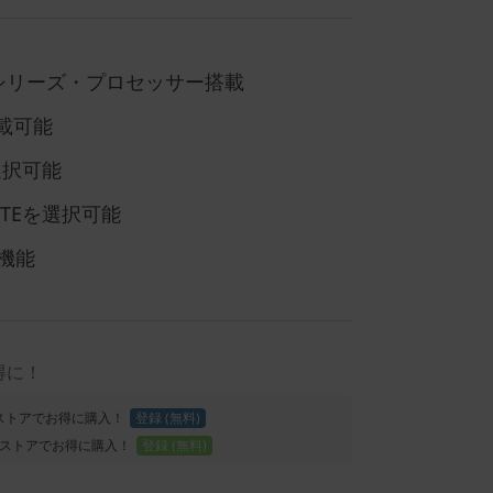
7000シリーズ・プロセッサー搭載
 搭載可能
D 選択可能
、LTEを選択可能
機能
得に！
Proストアでお得に購入！
登録 (無料)
ストアでお得に購入！
登録 (無料)