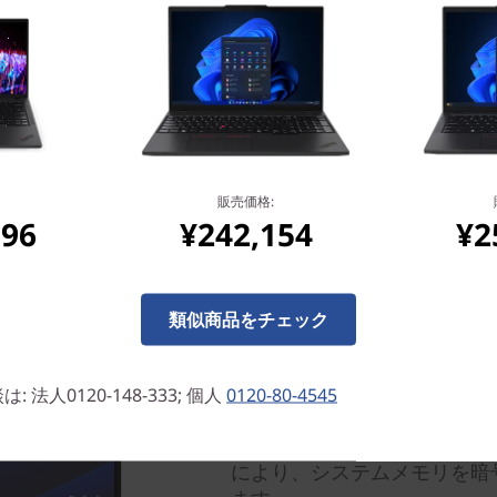
販売価格:
096
¥242,154
¥2
高度なセキュリティ
電源ボタン内蔵の指紋センサ
類似商品をチェック
なセキュリティを搭載。包括
のThinkShieldがシステム
ィ・チップ(TPM)によりデ
法人0120-148-333; 個人
0120-80-4545
人体検知機能により、席から
す。さらに、AMD Ryzen™
により、システムメモリを暗