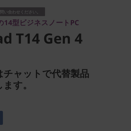
 T14 Gen 4
問い合わせください。
14型ビジネスノートPC
d T14 Gen 4
はチャットで代替製品
します。