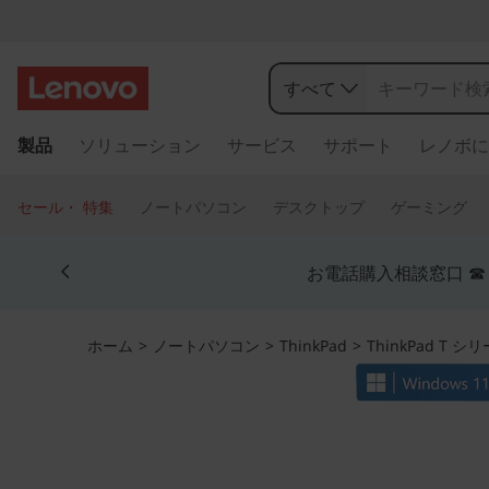
T
h
すべて
i
メ
製品
ソリューション
サービス
サポート
レノボに
イ
n
ン
コ
k
セール・ 特集
ノートパソコン
デスクトップ
ゲーミング
ン
P
テ
Currently displaying item 5 of 5
ン
お電話購入相談窓口 ☎ 法
a
ツ
に
d
ス
ホーム
>
ノートパソコン
>
ThinkPad
>
ThinkPad T シ
キ
T
ッ
プ
1
す
る