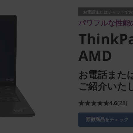
ThinkPad
お電話またはチャットでお
パワフルな性能の
AMD
ThinkPa
AMD
お電話また
ご紹介いた
4.6
(28)
類似商品をチェック