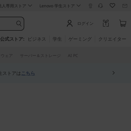
ro 法人専用ストア
Lenovo 学生ストア
ログイン
公式ストア:
ビジネス
学生
ゲーミング
クリエイター
トウェア
サーバー＆ストレージ
AI PC
生ストアは
こちら
現した14型モバイルワー