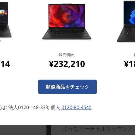
鮮やかな詳細な映像
販売価格:
514
¥232,210
¥1
WQHD（2560 x 1440）
Dolby Visionに対応
映像をお楽しみください。
類似商品をチェック
臨場感のあるサウンド
Dolby Audio™機能付
法人0120-148-333; 個人
0120-80-4545
タルマイクロホンにより、優れ
Audio™は、パワフルで豊
ようなバーチャルサラウンド