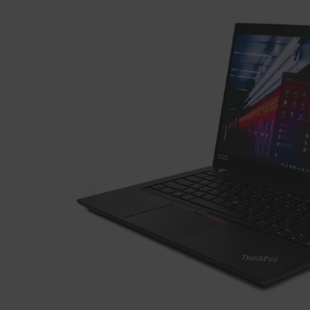
3
s
(
第
8
世
代
イ
ン
テ