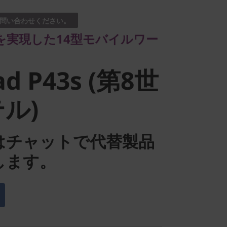
問い合わせください。
d P43s (第8
を実現した14型モバイルワー
テル)
ad P43s (第8世
ル)
はチャットで代替製品
します。