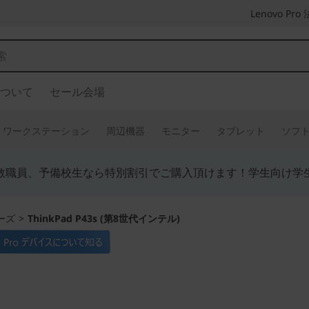
Lenovo P
ついて
セール会場
ワークステーション
周辺機器
モニター
タブレット
ソフ
教職員、予備校生なら特別割引でご購入頂けます！学生向け学
リーズ
>
ThinkPad P43s (第8世代インテル)
さらなる軽量化を実