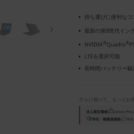
持ち運びに便利なコ
最新の第8世代イン
®
®
NVIDIA
Quadro
P
LTEを選択可能
長時間バッテリー駆
さらに知って、もっとお
法人限定価格:
Lenovo 
学生・教職員価格:
学生