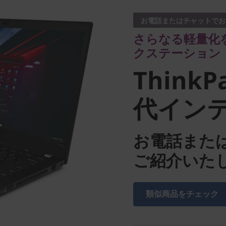
クステーション
お電話またはチャットでお
ThinkPa
さらなる軽量化
クステーション
世代イン
ThinkP
代インテ
お電話また
ご紹介いた
類似商品をチェック