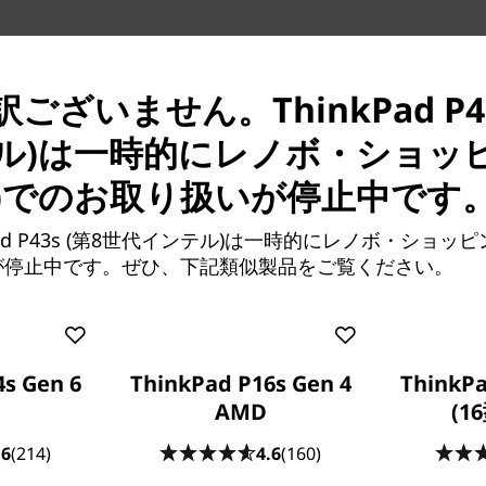
ございません。ThinkPad P43
ル)は一時的にレノボ・ショッピ
ス
)でのお取り扱いが停止中です
型軽量の持ち運びに便利なコンパク
i7 プロセッサー、
Pad P43s (第8世代インテル)は一時的にレノボ・ショッピ
48GBまでメモリを拡張可能。
が停止中です。ぜひ、下記類似製品をご覧ください。
得し、CADや簡易的な解析、
が行えます。設計者やクリエイ
も思い通りに動かすことができ
s Gen 6
ThinkPad P16s Gen 4
ThinkPa
AMD
(16
.6
(214)
4.6
(160)