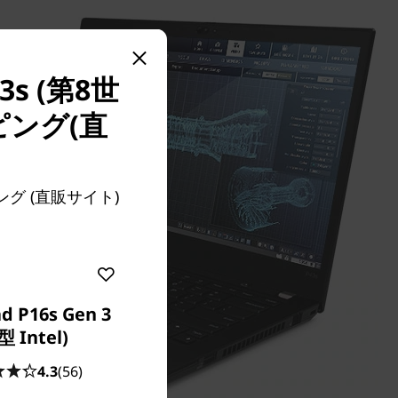
s (第8世
ング(直
。
ング (直販サイト)
d P16s Gen 3
型 Intel)
4.3
(56)