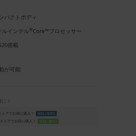
ンパクトボディ
®
テルインテル
Core™プロセッサー
520搭載
動が可能
得に！
Proストアでお得に購入！
登録 (無料)
ストアでお得に購入！
登録 (無料)