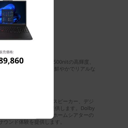
販売価格:
89,860
のディスプレイを選択可能。500nitの高輝度、
し、精緻な色調表現が可能です。鮮やかでリアルな
きのオーディオ機能とステレオスピーカー、デジ
たオーディオ体験を提供します。Dolby
かなサウンドを調整して、ホームシアターの
サウンド体験を提供します。