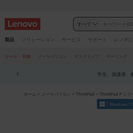
T
h
すべて
i
メ
製品
ソリューション
サービス
サポート
レノボに
イ
n
ン
コ
k
セール・ 特集
ノートパソコン
デスクトップ
ゲーミング
ン
P
テ
Currently displaying item 4 of 5
ン
学生、保護者、
a
ツ
に
d
ス
ホーム
>
ノートパソコン
>
ThinkPad
>
ThinkPad P シ
キ
P
ッ
プ
4
す
る