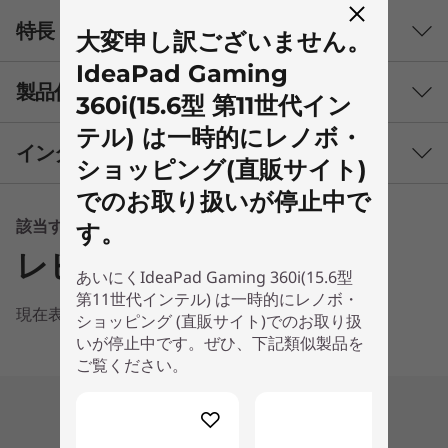
ル
特長
大変申し訳ございません。
)
IdeaPad Gaming
製品仕様
360i(15.6型 第11世代イン
テル) は一時的にレノボ・
インターフェース
ショッピング(直販サイト)
初期導入済OS
でのお取り扱いが停止中で
Windows 11 Home 64bit (日本語版)
該当する情報はありません
す。
プロセッサー
レビュー
あいにくIdeaPad Gaming 360i(15.6型
®
最大インテル
Core™ i7-11390H プロセッサー
第11世代インテル) は一時的にレノボ・
現在表示できる情報はありません
ショッピング (直販サイト)でのお取り扱
メインメモリ
いが停止中です。ぜひ、下記類似製品を
16GB (8GBx2)
ご覧ください。
今までにないゲーム体験
補助記憶装置
®
®
SSD 512GB (PCIe NVMe/M.2)
NVIDIA
GeForce
GTXシリーズの究極のパフォ