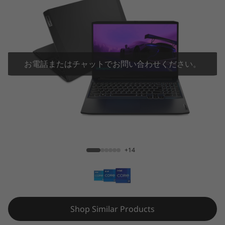
i
n
g
3
お電話またはチャットでお問い合わせください。
6
0
IdeaPad Gaming 360i(15.6型 第11世代イン
i
テル)
(
+14
1
5
Shop Similar Products
.