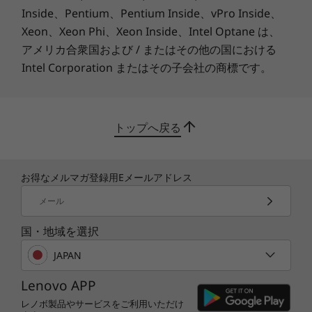
Inside、Pentium、Pentium Inside、vPro Inside、
Xeon、Xeon Phi、Xeon Inside、Intel Optane は、
次のお気に入りのゲームを見つけよう
アメリカ合衆国および / またはその他の国における
Xbox Game Passで100 を超える高品質なゲーム
Intel Corporation またはその子会社の商標です。
をプレイしよう。ゲームは常に追加されているの
で、いつでも新しいものをプレイできます。
※ 詳細は
https://www.xbox.com/ja-JP/xbox-game-pass/pc-
トップへ戻る
games
をご覧ください。
お得なメルマガ登録用Eメールアドレス
メール
国・地域を選択
JAPAN
Lenovo APP
レノボ製品やサービスをご利用いただけ