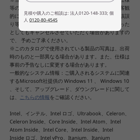
最大約 9.0時間
等の表示に、表示上、作業上その他の理由による客観
®
®
NVIDIA
GeForce
GTXシリーズの究極のパフォ
見積や購入のご相談は: 法人0120-148-333; 個
的に明白な誤りまたは記述漏れがあった場合、当該誤
この情報は2022年8月23日現在のものです。
ーマンスを体験してください。リアルなレイトレ
人
0120-80-4545
り等に基づくお客様のご注文を、弊社受諾後であった
ーシンググラフィックスと、AIでパワーチャージ
としてもキャンセルさせていただく場合がありますの
された最先端の新機能を提供します。
で、 予めご了承ください。
※このカタログで使用されている製品の写真は、出荷
時のものと一部異なる場合があります。また、仕様は
事前の予告なしに変更する場合があります。
一般的なシステム情報：ご購入されるシステムに関連
するMicrosoft社提供の Windows 11 、 Windows 10
、そして、アップグレード、ダウングレードに関して
は、
こちらの情報
をご確認ください。
Intel、インテル、Intel ロゴ、Ultrabook、Celeron、
Celeron Inside、Core Inside、Intel Atom、Intel
Atom Inside、Intel Core、Intel Inside、Intel
Inside ロゴ、Intel vPro、Itanium、Itanium