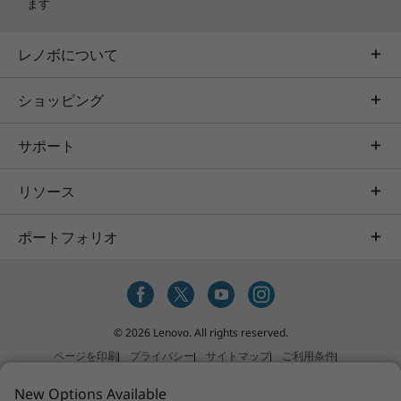
ます
レノボについて
ショッピング
高いレベルのビジュアルとサウンド
サポート
15.6型 FHD IPS液晶 (1920x1080ドット、約1,677
万色、120Hz)を搭載。高解像度で、細部まで鮮
明に再現された圧倒的なビジュアルと、Nahimic
リソース
オーディオでゲームへの没入感を高めます。
ポートフォリオ
© 2026 Lenovo. All rights reserved.
ページを印刷
プライバシー
サイトマップ
ご利用条件
ソーシャルメディアガイドライン
販売規約（個人のお客様）
New Options Available
販売規約（法人のお客様）
特定商取引法に基づく表記