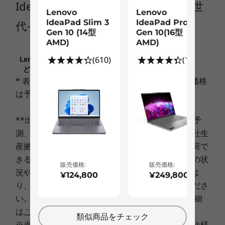
ーマンスを体験してください。リアルなレイトレ
IdeaPad Gaming 360i(15.6型 第11世
Lenovo
Lenovo
ディスプレイ
1
-
マイクロホン/ヘッドホン・コンボ・ジャック
ーシンググラフィックスと、AIでパワーチャージ
IdeaPad Slim 3
IdeaPad Pro 5
代インテル)
された最先端の新機能を提供します。
LEDバックライト付 15.6型 FHD IPS液晶 (1920x1080ドッ
Gen 10 (14型
Gen 10(16型
ト、約1,677万色、120Hz) 、光沢なし
AMD)
AMD)
2
-
USB3.0
(610)
(100)
Lenovo.comに掲載されている価格、条件、保守な
ビデオ・チップ
ど、重要なお知らせは、こちらでご確認ください
®
®
3
-
電源コネクタ
NVIDIA
GeForce
GTX 1650
* 表示価格には消費税が含まれております。また価格
は予告なく変更されることがございます。
本体カラー
4
-
イーサネット・コネクター(RJ-45)
シャドーブラック
**出荷予定日は、その時点での在庫・生産状況の予
測、ならびに最短のご決済日起算にもとづく、弊社生
本体寸法 (W×D×H)mm
5
-
HDMI
産拠点からの出荷予定日程であり、この日程で出荷で
約 359.6x251.9x24.2mm
きることをお約束するものではありません。注文の状
販売価格:
販売価格:
況や使用部材の供給状況、製造工程上の都合等によ
¥124,800
¥249,800
6
-
USB3.0 Type-C
本体質量(バッテリー・パックを含む)
り、遅延する場合がありますことを予めご了承くださ
約 2.25kg
い。 「出荷予定日」と「ご決済日」に関しての詳細
は
こちら
。
バッテリー使用時間(JEITA2.0)
類似商品をチェック
※当サイトに記載された製品・サービスの価格、仕様
ゲーマーのための究極のパフォーマンス