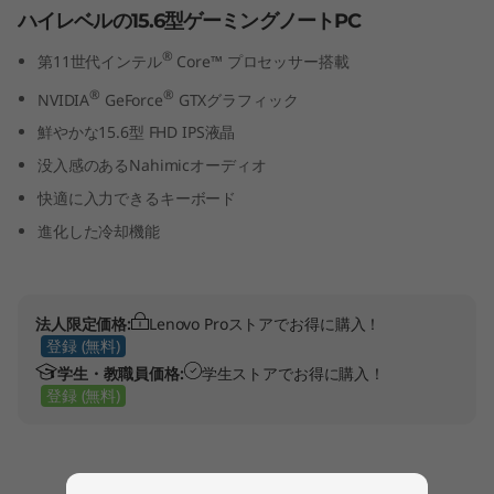
6
ハイレベルの15.6型ゲーミングノートPC
®
第11世代インテル
Core™ プロセッサー搭載
型
®
®
NVIDIA
GeForce
GTXグラフィック
第
鮮やかな15.6型 FHD IPS液晶
没入感のあるNahimicオーディオ
1
快適に入力できるキーボード
1
進化した冷却機能
世
代
法人限定価格:
Lenovo Proストアでお得に購入！
登録 (無料)
イ
学生・教職員価格:
学生ストアでお得に購入！
登録 (無料)
ン
テ