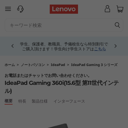
I
メインコンテンツにスキップする
d
e
Currently displaying item 4 of 5
a
学生、保護者、教職員、予備校生なら特別割引で
ご購入頂けます！学生向け学生ストアは
こちら
P
a
ホーム
>
ノートパソコン
>
IdeaPad
>
IdeaPad Gaming 3 シリーズ
お電話またはチャットでお問い合わせください。
d
IdeaPad Gaming 360i(15.6型 第11世代インテ
G
ル)
概要
a
特長
製品仕様
インターフェース
m