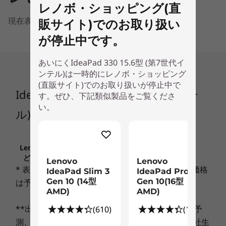
レノボ・ショッピング(直
比較リストに追加
現在表示できる情報はありません
販サイト)でのお取り扱い
即納！
即納
が停止中です。
Lenovo アーバンスリーブケース
Le
(15.6インチ)
We
あいにくIdeaPad 330 15.6型 (第7世代イ
ンテル)は一時的にレノボ・ショッピング
(直販サイト)でのお取り扱いが停止中で
※写真は英語キーボードです。出荷製品は、日本語キーボードと
IdeaPad 330 15.6型 (第7世代インテ
(1306)
す。ぜひ、下記類似製品をご覧くださ
なります。
い。
ル)
スタイリッシュなデザイン
薄さ22.9mmのスリムでスタイリッシュなデザイ
Lenovo.comに掲載されている価格、条件、保守な
ンで持ち運びやすく、家中どこでも利用できま
ど、重要なお知らせは、こちらでご確認ください
す。本体カラーはブリザードホワイト、オニキス
Lenovo
Lenovo
* 表示価格には消費税が含まれております。また価格
IdeaPad Slim 3
IdeaPad Pro 5
ブラック、プラチナグレーからお選びいただけま
Gen 10 (14型
Gen 10(16型
は予告なく変更されることがございます。
す。
AMD)
AMD)
**出荷予定日は、その時点での在庫・生産状況の予
(610)
(100)
優れたパフォーマンス
測、ならびに最短のご決済日起算にもとづく、弊社生