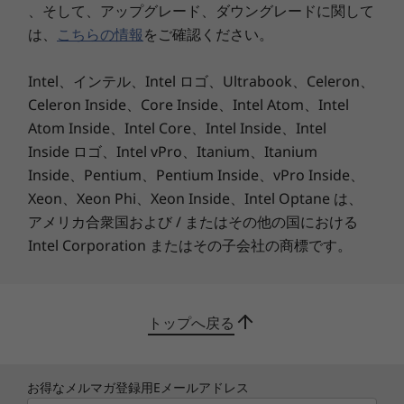
充実のインターフェース
、そして、アップグレード、ダウングレードに関して
は、
こちらの情報
をご確認ください。
USB 3.0×2、USB 3.0 Type-C×1、HDMI、RJ-45、
4-in-1メディアカードリーダー、など、ポート類
Intel、インテル、Intel ロゴ、Ultrabook、Celeron、
を豊富に搭載しているので、さまざまなデバイス
を接続可能です。
Celeron Inside、Core Inside、Intel Atom、Intel
Atom Inside、Intel Core、Intel Inside、Intel
※インテル® Celeron® プロセッサー搭載モデルのUSBポートは、
Inside ロゴ、Intel vPro、Itanium、Itanium
USB 3.0×1、USB 2.0×1となります。モデルにより構成がことなり
Inside、Pentium、Pentium Inside、vPro Inside、
ます。詳しくは仕様をご覧ください
Xeon、Xeon Phi、Xeon Inside、Intel Optane は、
アメリカ合衆国および / またはその他の国における
Intel Corporation またはその子会社の商標です。
トップへ戻る
お得なメルマガ登録用Eメールアドレス