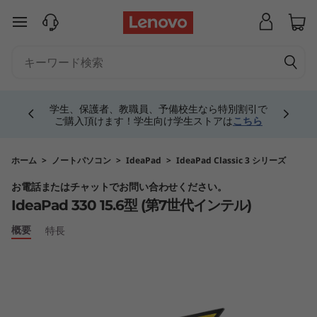
I
メインコンテンツにスキップする
d
e
Currently displaying item 4 of 5
a
学生、保護者、教職員、予備校生なら特別割引で
ご購入頂けます！学生向け学生ストアは
こちら
P
a
ホーム
>
ノートパソコン
>
IdeaPad
>
IdeaPad Classic 3 シリーズ
お電話またはチャットでお問い合わせください。
d
IdeaPad 330 15.6型 (第7世代インテル)
3
概要
特長
3
0