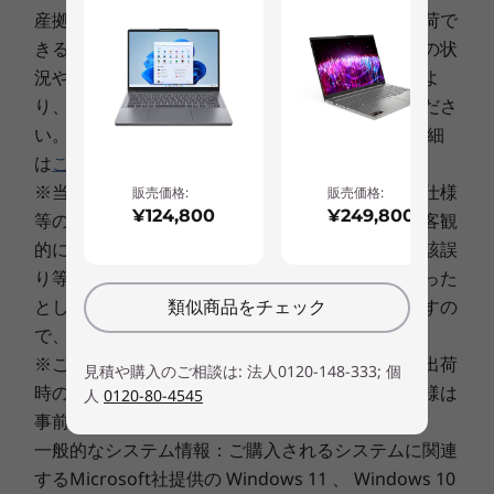
®
インテル
Core™プロセッサーを選択可能。シー
産拠点からの出荷予定日程であり、この日程で出荷で
ムレスなマルチタスク、高速起動が可能で、エン
¥2,200
¥7,
税込・送料無料
きることをお約束するものではありません。注文の状
ターテインメントも快適に楽しめます。
況や使用部材の供給状況、製造工程上の都合等によ
比較リストに追加
詳しくはこちら
比
り、遅延する場合がありますことを予めご了承くださ
い。 「出荷予定日」と「ご決済日」に関しての詳細
は
こちら
。
※当サイトに記載された製品・サービスの価格、仕様
販売価格:
販売価格:
¥124,800
¥249,800
等の表示に、表示上、作業上その他の理由による客観
的に明白な誤りまたは記述漏れがあった場合、当該誤
り等に基づくお客様のご注文を、弊社受諾後であった
としてもキャンセルさせていただく場合がありますの
類似商品をチェック
で、 予めご了承ください。
※このカタログで使用されている製品の写真は、出荷
見積や購入のご相談は: 法人0120-148-333; 個
時のものと一部異なる場合があります。また、仕様は
人
0120-80-4545
事前の予告なしに変更する場合があります。
一般的なシステム情報：ご購入されるシステムに関連
するMicrosoft社提供の Windows 11 、 Windows 10