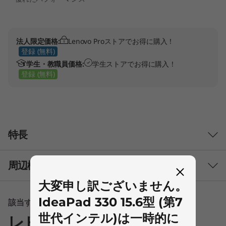
ン
テ
法人限定価格:
Lenovo Proストアでお得に購入！
登録 (無料)
ル
学生・教職員価格:
学生ストアでお得に購入！
登録 (無料)
)
特長
Original Price 2200 JPY Discounted Price 2200 JPY
Original Price 7920 JPY Discounted Price 7920 JPY
Original Price 3300 JPY Discounted Price 2480 JPY
Original Price 3300 JPY Discounted Price 3300 JPY
Original Price 2530 JPY Discounted Price 2200 JPY
周辺機器
大変申し訳ございません。
すべてを見る
IdeaPad 330 15.6型 (第7
該当する情報はありません
世代インテル)は一時的に
レビュー