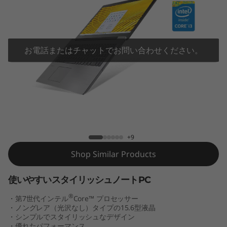
1
5
.
お電話またはチャットでお問い合わせください。
6
型
(
IdeaPad 330 15.6型 (第7世代インテル)
第
+9
7
Shop Similar Products
世
使いやすいスタイリッシュノートPC
代
®
・第7世代インテル
Core™ プロセッサー
・ノングレア（光沢なし）タイプの15.6型液晶
・シンプルでスタイリッシュなデザイン
イ
・優れたパフォーマンス