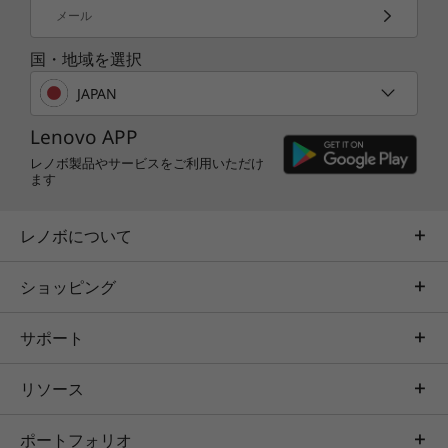
メール
国・地域を選択
JAPAN
Lenovo APP
Windows 10 の優れた機能を活用
レノボ製品やサービスをご利用いただけ
Windows 10 では、さらに創造性を発揮すること
ます
ができます。フォトアプリではフィルター、テキ
スト、3D 効果、サウンドトラック、トランジシ
レノボについて
ョンなどを写真や動画に追加するツールを利用で
きるようになりました。またセキュリティ侵害に
ショッピング
対する新たな防御策を備え、安心して使用できま
す。
サポート
パフォーマンスが活かせる新冷却システム
リソース
排気した熱が再吸気されにくい設計で、本体を効
率的に冷却。高いパフォーマンスでより快適な動
ポートフォリオ