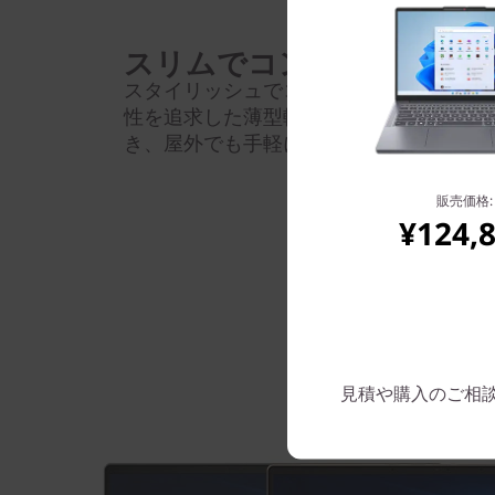
スリムでコンパクト
スタイリッシュでコンパクトな13.3型
性を追求した薄型軽量ボディーで、どこ
き、屋外でも手軽にPCを楽しめます。
販売価格:
¥124,
見積や購入のご相談は: 