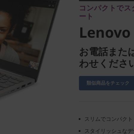
Lenovo 
コンパクトでス
ート
320S
Lenovo 
お電話また
わせくださ
類似商品をチェック
スリムでコンパクト
スタイリッシュなデ