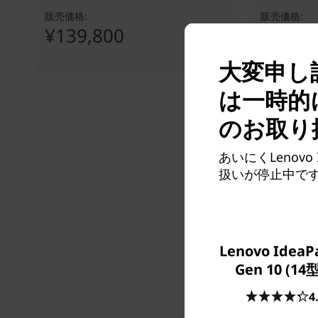
販売価格:
販売価格:
¥139,800
¥139,
大変申し訳ご
は一時的
のお取り
あいにくLenov
扱いが停止中で
Lenovo IdeaPa
Gen 10 (14
4