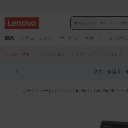
すべて
メ
製品
ソリューション
サービス
サポート
レノボに
イ
ン
コ
セール・ 特集
ノートパソコン
デスクトップ
ゲーミング
ン
テ
Currently displaying item 4 of 5
ン
学生、保護者、
ツ
に
ス
ホーム
>
ノートパソコン
>
IdeaPad
>
IdeaPad 300s 
キ
ッ
プ
す
る