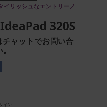
IdeaPad
タイリッシュなエントリーノ
IdeaPad 320S
はチャットでお問い合
い。
ザイン