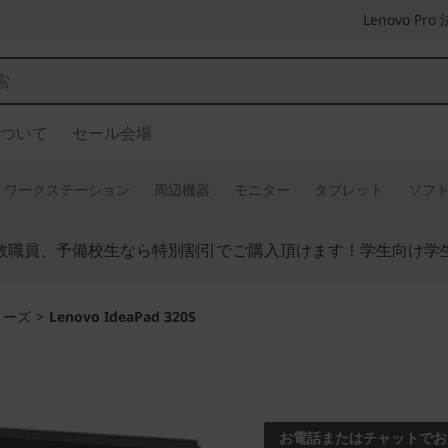
Lenovo P
ついて
セール会場
ワークステーション
周辺機器
モニター
タブレット
ソフ
教職員、予備校生なら特別割引でご購入頂けます！学生向け学
シリーズ
>
Lenovo IdeaPad 320S
コンパクトでスタ
ート
お電話またはチャットでお