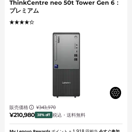
ThinkCentre neo 50t Tower Gen 6：
プレミアム
販売価格
¥343,970
¥210,980
税込・送料無料
38% off
特別割引 :
-¥132,990
1,918
My Lenovo Rewards
ポイント =
円相当
今すぐ参加