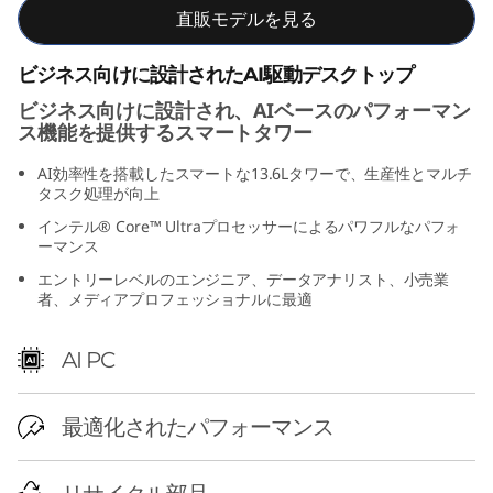
直販モデルを見る
r
G
ビジネス向けに設計されたAI駆動デスクトップ
ビジネス向けに設計され、AIベースのパフォーマン
e
ス機能を提供するスマートタワー
n
AI効率性を搭載したスマートな13.6Lタワーで、生産性とマルチ
タスク処理が向上
6
インテル® Core™ Ultraプロセッサーによるパワフルなパフォ
ーマンス
(
エントリーレベルのエンジニア、データアナリスト、小売業
者、メディアプロフェッショナルに最適
I
n
AI PC
t
最適化されたパフォーマンス
e