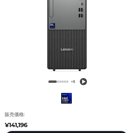
e
n
e
o
5
0
ThinkCentre neo 50t Tower Gen 6
t
(Intel)
+8
T
o
w
販売価格:
¥141,196
e