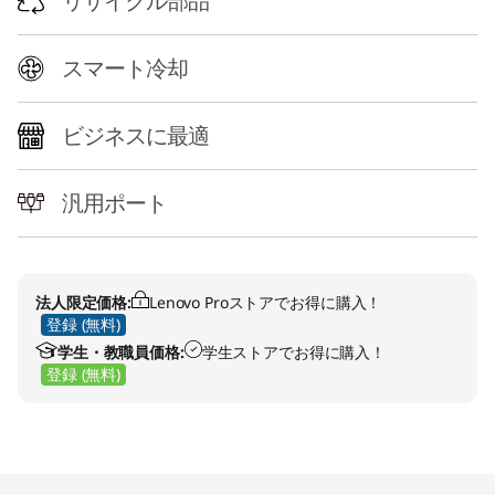
l
リサイクル部品
)
スマート冷却
ビジネスに最適
汎用ポート
法人限定価格:
Lenovo Proストアでお得に購入！
登録 (無料)
学生・教職員価格:
学生ストアでお得に購入！
登録 (無料)
Original Price 229570.00 JPY Discounted Price
Original Price 307670.00 JPY Discounted Pric
Original Price 305470.00 JPY Discounted Pric
Original Price 343970.00 JPY Discounted Pric