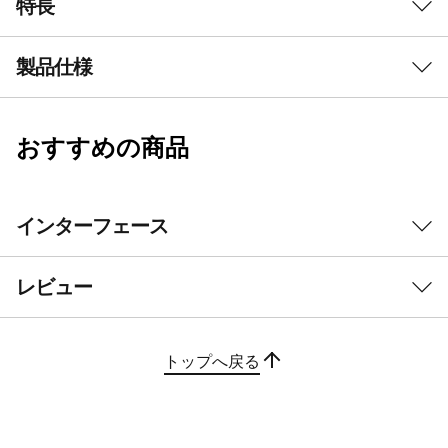
特長
製品仕様
ビジネスのニーズに最適な最新のAIデスクトップ
シームレスなマルチタ
スク処理と強力なパフォ
おすすめの商品
初期導入済OS
Windows 11 Pro (64bit) - Lenovoはビジネスに Windows
ーマンス
11 Pro をお勧めします
インターフェース
Windows 11 Home (64bit)
インテル® Core™ Ultraプロセッサーを搭載した
ThinkCentre neo 50t Tower Gen 6は、近代的な
プロセッサー
ワークスペースに最適です。 先進的なAI機能を
レビュー
Intel® Core™ Ultra Processors (Series 2) (カスタマイズ
搭載して、作業を効率化し、よりスマートな意思
による選択)
決定と最高の生産性を実現します。 データアナ
リスト、エントリーレベルのソフトウェア開発
トップへ戻る
インテルｖPro対応
者、動画編集者に最適です
非対応
セキュリティ チップ(TPM)