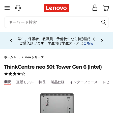
T
メインコンテンツにスキップする
h
i
Currently displaying item 5 of 5
n
お電話購入相談窓口 ☎ 法人:0120-148-333 法人
専用ストア会員登録 (無料) 詳細は
こちら
専用会
場は
こちら
k
C
ホーム
>
...
>
neo シリーズ
ThinkCentre neo 50t Tower Gen 6 (Intel)
e
n
概要
直販モデル
特長
製品仕様
インターフェース
レビ
t
r