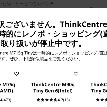
いため、サービス性やメンテ
ございません。ThinkCentre 
は一時的にレノボ・ショッピング(
お取り扱いが停止中です。
entre M715q Tinyは一時的にレノボ・ショッピング (
です。ぜひ、下記類似製品をご覧ください。
信頼性と高品質を確保する
ビジネスPCに求められる高
e M75q
ThinkCentre M90q
ThinkC
から、実際の使用状況を想定
(AMD)
Tiny Gen 6(Intel)
Tiny G
す。実際の使用状況に即した
したMIL規格テストに対応
.4
(473)
4.7
(16)
もお使いいただける高い品質