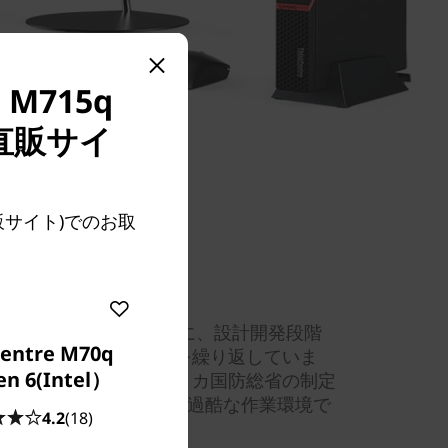
M715q
直販サイ
直販サイト)でのお取
厳しい品質テスト
い信頼性と耐久性のために、設計開発段階
entre M70q
した厳しい品質テストを繰り返していま
en 6(Intel）
テストを実施し、アメリカ国防総省の制定
。ライフサイクルを通じて過酷な作業環境で
4.2
(18)
をお届けします。