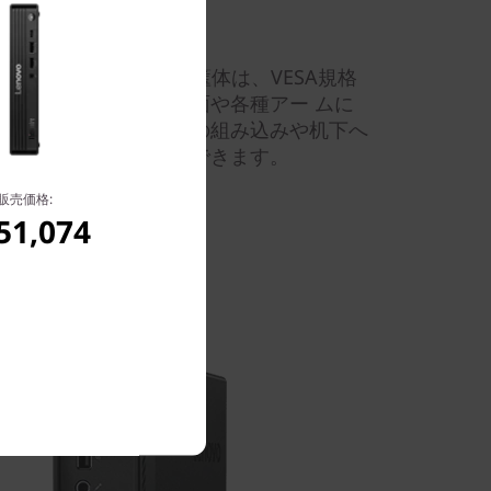
ス設計。コンパクトな筺体は、VESA規格
トを使ってモニター背面や各種アー ムに
す。また、各種機器への組み込みや机下へ
場所に設置することができます。
販売価格:
51,074