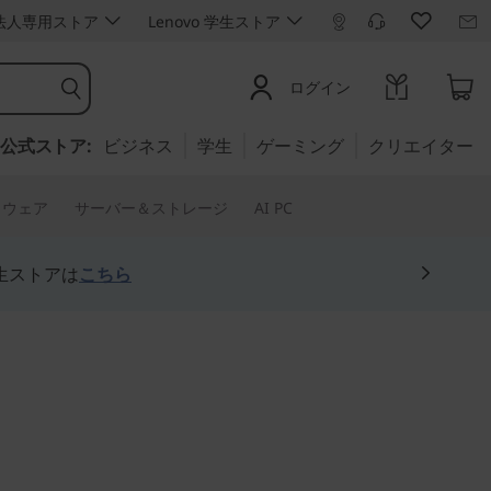
ro 法人専用ストア
Lenovo 学生ストア
ログイン
公式ストア:
ビジネス
学生
ゲーミング
クリエイター
トウェア
サーバー＆ストレージ
AI PC
生ストアは
こちら
コンパクトボディーに先進