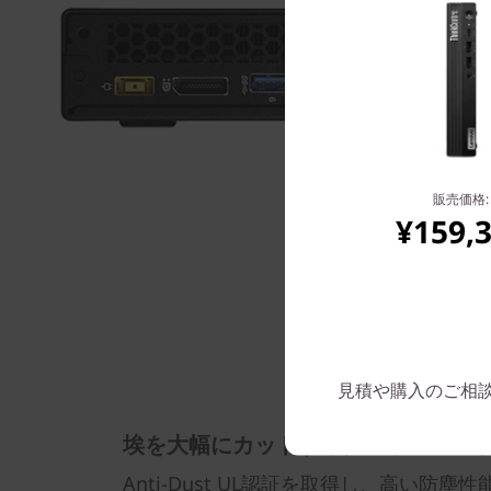
販売価格:
¥159,
見積や購入のご相談は: 
埃を大幅にカットするダストシール
Anti-Dust UL認証を取得し、高い防