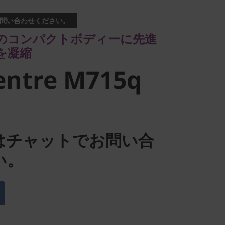
凝縮
問い合わせください。
ntre M715q
のコンパクトボディーに先進
を凝縮
entre M715q
はチャットでお問い合
い。