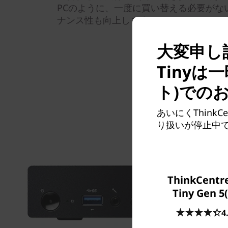
PCのように、一度に買い替える必要がな
ナンス性も向上します。
大変申し訳
Tiny
ト)での
あいにくThinkC
り扱いが停止中
ThinkCentr
Tiny Gen 5
4