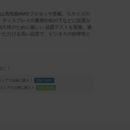
q Tinyは高性能AMDプロセッサ搭載、1Lサイズの
、ディスプレイの裏側や机の下などに設置が
耐久性のために厳しい 品質テストを実施、過
いただける高い品質で、ビジネスの効率性と
得に！
Proストアでお得に購入！
登録 (無料)
ストアでお得に購入！
登録 (無料)