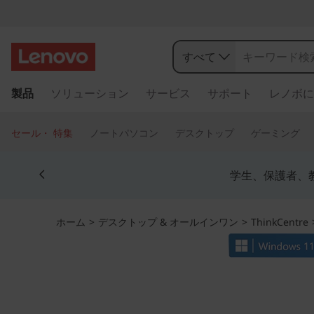
T
h
すべて
i
メ
製品
ソリューション
サービス
サポート
レノボに
イ
n
ン
コ
k
セール・ 特集
ノートパソコン
デスクトップ
ゲーミング
ン
C
テ
Currently displaying item 4 of 5
ン
学生、保護者、
e
ツ
に
n
ス
ホーム
>
デスクトップ & オールインワン
>
ThinkCentre
キ
t
ッ
プ
r
す
る