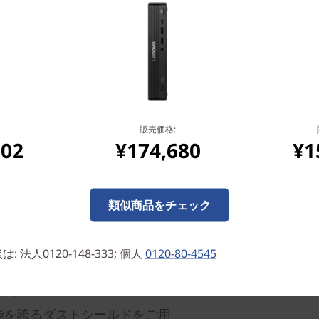
省スペース設計
1Lサイズの圧倒的な省スペー
に対応。オプションのマウン
簡単に設置することが可能で
の取り付けなど、さまざまな
販売価格:
302
¥174,680
¥1
類似商品をチェック
法人0120-148-333; 個人
0120-80-4545
ド（オプション）
塵性能を誇るダストシールドをご用