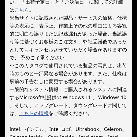
い。 「出荷予定日」と「ご決済日」に関しての詳細
®
NVIDIA
GeForce RTX™ 5070
は
こちら
。
®
NVIDIA
GeForce RTX™ 5070 Ti
※当サイトに記載された製品・サービスの価格、仕様
6
-
USB-A
等の表示に、表示上、作業上その他の理由による客観
本体カラー
的に明白な誤りまたは記述漏れがあった場合、当該誤
高速化を実現
7
-
USB Type -C
ブラック
り等に基づくお客様のご注文を、弊社受諾後であった
としてもキャンセルさせていただく場合がありますの
®
®
NVIDIA
GeForce RTX
40 シリーズ GPU は、ゲ
本体寸法（幅×奥行×高さ）**
で、 予めご了承ください。
8
-
USB-A
ーマーやクリエイターに最適な高速グラフィック
約 211 x 490.4 x 414mm
※このカタログで使用されている製品の写真は、出荷
スです。効率的な NVIDIA Ada Lovelace アーキテ
時のものと一部異なる場合があります。また、仕様は
クチャを搭載し、パフォーマンスと AI 搭載グラ
本体質量**
9
-
オーディオポート
フィックスの両方で飛躍的な進歩を実現します。
事前の予告なしに変更する場合があります。
約 15kg (最大構成時)
レイ トレーシングと超高 FPS ゲーミングで、レ
一般的なシステム情報：ご購入されるシステムに関連
イテンシを最小限に抑えながら、リアルな仮想世
するMicrosoft社提供の Windows 11 、 Windows 10
10
-
HDMI
製品仕様書
界を体験してください。これまでにないワークフ
、そして、アップグレード、ダウングレードに関して
2025年1月8日
ローの高速化を実現する革新的な新しい方法を提
は、
こちらの情報
をご確認ください。
Lenovo Legion Tower 5 30IAS10（90YA0003JM）
11
-
USB-A
供します。
注記:
Intel、インテル、Intel ロゴ、Ultrabook、Celeron、
12
-
RJ-45