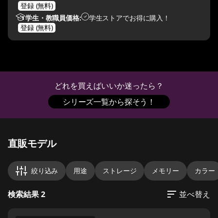
登録 (無料)
学生・教職員価格:
学生ストアでお得に購入！
登録 (無料)
どれを買えばいいか迷ったら？
シリーズ一覧から探そう！
Original Price 315766.00 JPY Discounted Price
Original Price 393995.00 JPY Discounted Pric
直販モデル
絞り込み
用途
ストレージ
メモリー
カラー
検索結果 2
並べ替え