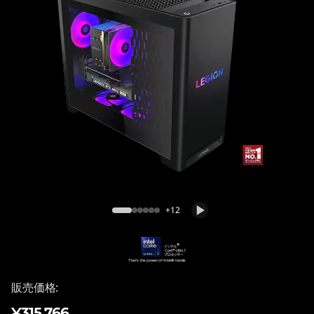
o
n
T
o
w
e
Lenovo Legion Tower 5 30IAS10 (Intel)
r
5
+12
i
G
販売価格:
e
¥315,766