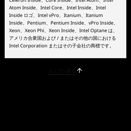
Celeron Inside、Core Inside、Intel Atom、Intel
*カスタマイズによる選択
Atom Inside、Intel Core、Intel Inside、Intel
**構成により異なります
Inside ロゴ、Intel vPro、Itanium、Itanium
13
-
DisplayPort
Inside、Pentium、Pentium Inside、vPro Inside、
Xeon、Xeon Phi、Xeon Inside、Intel Optane は、
アメリカ合衆国および / またはその他の国における
※画像は実物と若干異なる可能性があります。
Intel Corporation またはその子会社の商標です。
LegionでXbox Game
トップへ戻る
Passを体験しよう
Legionデバイスで、「Starfield」や
「Palworld」その他200以上のタイトルが楽しめ
ます！
*ゲームのラインナップは、時期、地域、デバイスによって異な
ります。諸条件が適用されます。詳細は
xbox.com/subscriptionterms をご確認ください。