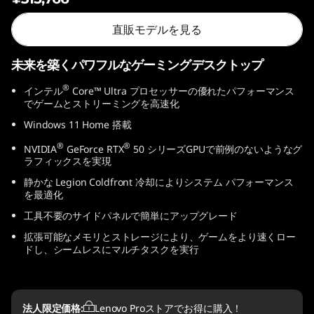
n
直販モデルを見る
1
未来を築くパワフルなゲーミングデスクトップ
0
®
インテル
Core™ Ultra プロセッサーの優れたパフォーマンス
(
でゲームとストリーミングを高速化
Windows 11 Home 搭載
I
®
®
NVIDIA
GeForce RTX
50 シリーズGPUで前例のないようなグ
ラフィックスを実現
n
静かな Legion Coldfront 冷却によりシステム パフォーマンス
t
を最適化
工具不要のサイドパネルで簡単にアップグレード
e
拡張可能なメモリとストレージにより、ゲームをより速くロー
ドし、シームレスにマルチタスクを実行
l
)
法人限定価格:
Lenovo Proストアでお得に購入！