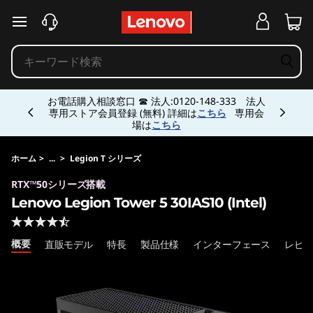
L
メインコンテンツにスキップする
e
n
Currently displaying item 5 of 5
o
お電話購入相談窓口 ☎ 法人:0120-148-333 法人
専用ストア会員登録 (無料) 詳細は
こちら
専用会
場は
こちら
v
o
ホーム
>
...
>
Legion T シリーズ
RTX™50シリーズ搭載
L
Lenovo Legion Tower 5 30IAS10 (Intel)
e
概要
直販モデル
特長
製品仕様
インターフェース
レビ
g
i