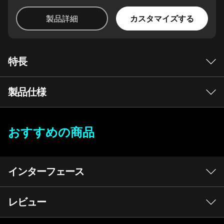
カスタマイズする
製品詳細
特長
製品仕様
おすすめの商品
OS*
Windows 11 Pro 64bit - Lenovoはビジネスに Windows
今すぐ視聴
11 Pro をお勧めします
インターフェース
Windows 11 Home 64bit
プロセッサー*
レビュー
®
インテル
Core™ Ultra 5 プロセッサー 225F
®