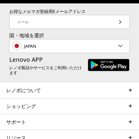
お得なメルマガ登録用Eメールアドレス
メール
国・地域を選択
JAPAN
Lenovo APP
レノボ製品やサービスをご利用いただけ
ます
ゲームも、配信も、すべ
レノボについて
てが君のステージ。
ショッピング
Esports World Cupの舞台で、プレイし、配信
し、新たな世界を切り拓く――そんな多才なゲー
サポート
マーのための1台。
リソース