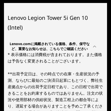
インテル
Core™ Ultra 7 プロセッサー 265
優れたパフォーマンス
®
インテル
Core™ Ultra 7 プロセッサー 265KF
®
インテル
Core™ Ultra 7 プロセッサー 265K
Lenovo Legion Tower 5i Gen 10
®
インテル
Core™ Ultra プロセッサーと
®
インテル
Core™ Ultra 9 プロセッサー 285
®
®
(Intel)
NVIDIA
GeForce RTX
グラフィックスにより、
ゲームやストリーミングが高速化、必要なパフォ
メインメモリ*
ーマンスを実現できます。人気のゲームがシーム
64GB
Lenovo.comに掲載されている価格、条件、保守な
レスに動作するように設計で、互換性の問題を心
32GB
1
-
電源ボタン
ど、重要なお知らせは、こちらでご確認ください
配することなく、お気に入りのタイトルを安心し
16GB
* 表示価格には消費税が含まれております。また価格
てプレイできます。
は予告なく変更されることがございます。
2
-
USB Type -C
SSD
2TB
**出荷予定日は、その時点での在庫・生産状況の予
1TB
3
-
USB-A
測、ならびに最短のご決済日起算にもとづく、弊社生
512GB
産拠点からの出荷予定日程であり、この日程で出荷で
きることをお約束するものではありません。注文の状
グラフィックカード
4
-
ヘッドホン・マイクロホン
況や使用部材の供給状況、製造工程上の都合等によ
®
NVIDIA
GeForce RTX™ 4060
り、遅延する場合がありますことを予めご了承くださ
®
NVIDIA
GeForce RTX™ 4060 Ti
5
-
電源コネクタ