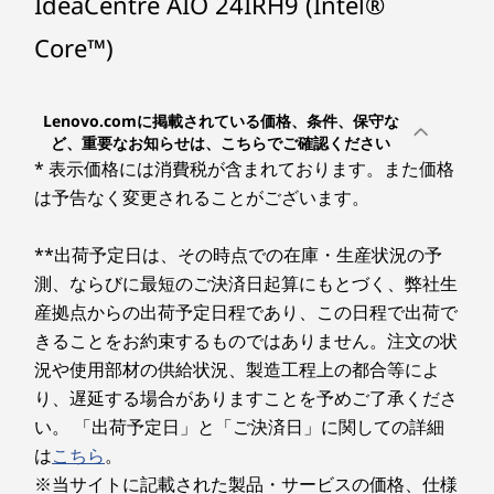
IdeaCentre AIO 24IRH9 (Intel®
SSD
512GB（PCIe NVMe/M.2）
Core™)
ビデオチップ
Lenovo.comに掲載されている価格、条件、保守な
1
-
プライバシーシャッター（電子式））
®
CPU内蔵（インテル
UHD グラフィックス）
ど、重要なお知らせは、こちらでご確認ください
鮮やかな映像と臨場感あふれるサウンド
* 表示価格には消費税が含まれております。また価格
ディスプレイ
2
-
電源ボタン
IdeaCentre AIO 24IRH9 は、 23.8型 FHD IPS液晶
は予告なく変更されることがございます。
LEDバックライト付 23.8型 FHD IPS液晶（1920x1080ドッ
を搭載。鮮やかで精細な映像を大画面で表示でき
ト、約1,677万色） 、光沢なし
ます。また、HARMAN ステレオスピーカー
**出荷予定日は、その時点での在庫・生産状況の予
3
-
HDMI（外部入力）
（3W+3W）で、臨場感あふれるサウンドを提供
測、ならびに最短のご決済日起算にもとづく、弊社生
カラー
します。
産拠点からの出荷予定日程であり、この日程で出荷で
本体（グレー）、キーボード（グレー）、マウス（グレ
4
-
電源コネクター
きることをお約束するものではありません。注文の状
ー）
況や使用部材の供給状況、製造工程上の都合等によ
本体寸法（幅×奥行×高さ）
り、遅延する場合がありますことを予めご了承くださ
5
-
USB 2.0
約 540 x 192 x 431mm
い。 「出荷予定日」と「ご決済日」に関しての詳細
は
こちら
。
本体質量
6
-
イーサネット・コネクター（RJ-45）
※当サイトに記載された製品・サービスの価格、仕様