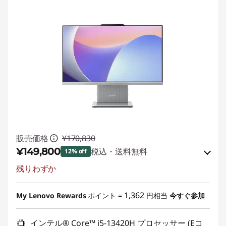
販売価格
¥170,830
¥149,800
税込・送料無料
12% off
残りわずか
Eクーポン割引 :
-¥21,030
Eクーポンコード :
C2WEEKSALE
1,362
My Lenovo Rewards
ポイント =
円相当
今すぐ参加
インテル® Core™ i5-13420H プロセッサー (Eコ