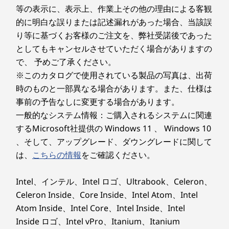
約 6.0kg
等の表示に、表示上、作業上その他の理由による客観
的に明白な誤りまたは記述漏れがあった場合、当該誤
7
-
USB 2.0
製品仕様書
り等に基づくお客様のご注文を、弊社受諾後であった
2025年7月29日
としてもキャンセルさせていただく場合がありますの
8
-
USB 3.2 Gen2
Lenovo IdeaCentre AIO
で、 予めご了承ください。
24IRH9（F0HN00TTJP/F0HN00TUJP/F0HN00TVJP/F0HN00TWJP
※このカタログで使用されている製品の写真は、出荷
）
時のものと一部異なる場合があります。また、仕様は
9
-
HDMI（外部出力）
2025年2月25日
事前の予告なしに変更する場合があります。
より鮮明なビデオ通話
Lenovo IdeaCentre AIO 24IRH9（F0HN00LYJP/F0HN00LXJP）
一般的なシステム情報：ご購入されるシステムに関連
2024年7月9日
10
-
USB Type-C 3.2 Gen2
プライバシーシャッター付きの5M IRカメラによ
するMicrosoft社提供の Windows 11 、 Windows 10
Lenovo IdeaCentre AIO
り、鮮明な映像を提供。AIアルゴリズムを採用し
、そして、アップグレード、ダウングレードに関して
24IRH9（F0HN007XJP/F0HN007VJP/F0HN007YJP/F0HN007WJP）
たLenovo Smart Meetingと組み合わせること
は、
こちらの情報
をご確認ください。
11
-
コンボジャック
で、思い通りのビデオ通話が可能になります。ま
た、スマート・ノイズ・キャンセリング機能によ
Intel、インテル、Intel ロゴ、Ultrabook、Celeron、
り、周囲の雑音に煩わされることなく、クリアで
Celeron Inside、Core Inside、Intel Atom、Intel
リアルな会話を楽しむことができます。
Atom Inside、Intel Core、Intel Inside、Intel
Inside ロゴ、Intel vPro、Itanium、Itanium