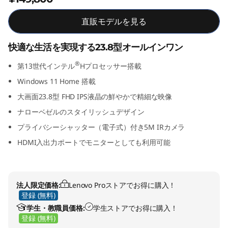
n
直販モデルを見る
t
快適な生活を実現する23.8型オールインワン
e
®
第13世代インテル
Hプロセッサー搭載
l
Windows 11 Home 搭載
®
大画面23.8型 FHD IPS液晶の鮮やかで精細な映像
ナローベゼルのスタイリッシュデザイン
C
プライバシーシャッター（電子式）付き5M IRカメラ
o
HDMI入出力ポートでモニターとしても利用可能
r
e
法人限定価格:
Lenovo Proストアでお得に購入！
登録 (無料)
™
学生・教職員価格:
学生ストアでお得に購入！
登録 (無料)