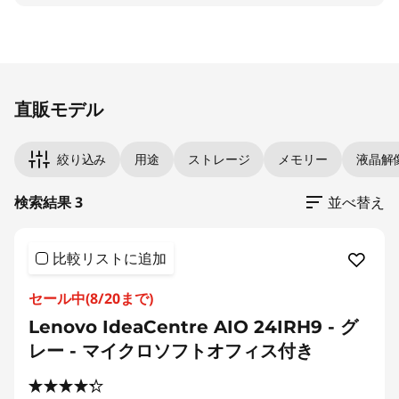
)
Original Price 170830.00 JPY Discounted Pric
Original Price 164700.00 JPY Discounted Pric
Original Price 200110.00 JPY Discounted Price
直販モデル
絞り込み
用途
ストレージ
メモリー
液晶解
検索結果 3
並べ替え
比較リストに追加
セール中(8/20まで)
Lenovo IdeaCentre AIO 24IRH9 - グ
レー - マイクロソフトオフィス付き