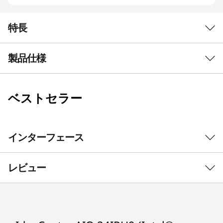
特長
製品仕様
パワフルなパフォーマンス
®
第13世代インテル
Hプロセッサーを搭載。驚異
的なパフォーマンスにより、マルチタスクを中断
ベストセラー
OS
することなく、静かに実行できます。
Windows 11 Home 64bit（日本語版）
プロセッサー
インターフェース
®
インテル
Core™ i7-13620H プロセッサー
®
レビュー
インテル
Core™ i5-13420H プロセッサー
メインメモリ
16GB（8GB x 2）