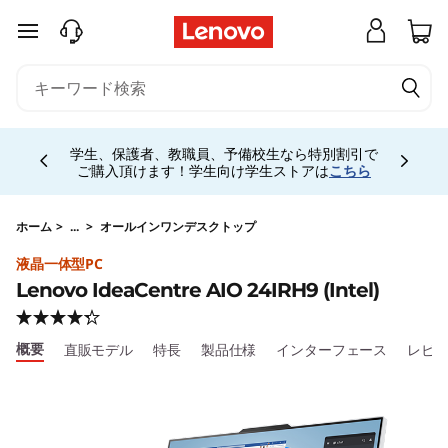
I
メインコンテンツにスキップする
d
e
Currently displaying item 5 of 5
a
お電話購入相談窓口 ☎ 法人:0120-148-333 法人
専用ストア会員登録 (無料) 詳細は
こちら
専用会
場は
こちら
C
e
ホーム
>
...
>
オールインワンデスクトップ
液晶一体型PC
n
Lenovo IdeaCentre AIO 24IRH9 (Intel)
t
概要
直販モデル
特長
製品仕様
インターフェース
レビ
r
e