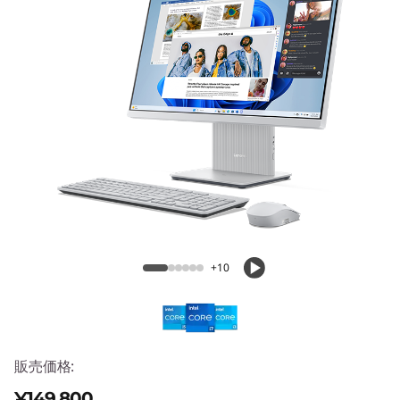
A
I
O
2
4
I
Lenovo IdeaCentre AIO 24IRH9 (Intel)
R
H
+10
9
(
販売価格:
I
¥149,800