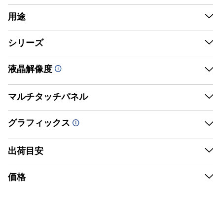
ン
)
用途
(
|
P
シリーズ
ブランドで探す
C
【
)
液晶解像度
公
を
式
マルチタッチパネル
購
入
】
グラフィックス
高品質なビジネスノート
出荷目安
|
詳細をみる
製品へ
価格