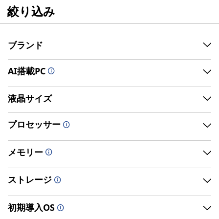
ノ
L
絞り込み
メインコンテンツにスキップする
e
ー
n
ブランド
ト
o
v
AI搭載PC
パ
学生、保護者、教職員、予備校生なら特別割引で
Currently displaying item 4 of
ご購入頂けます！学生向け学生ストアは
こちら
o
ソ
液晶サイズ
CシェアNo.1＊！
で
omputing Device Tracker 2022Q2
コ
ノ
プロセッサー
ー
ン
もう迷わない！あなたにピッタリなモデルはこれだ！
メモリー
ト
(
シリーズ一覧へ
パ
ストレージ
P
ソ
新製品を見る
コ
C
初期導入OS