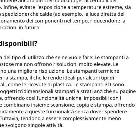
ntiene ancora all'interno di budget accettabili per
. Infine, evitate l'esposizione a temperature estreme, sia
 spedizione) che calde (ad esempio, la luce diretta del
unzionamento dei componenti nel tempo, riducendone la
razioni in futuro.
disponibili?
 del tipo di utilizzo che se ne vuole fare: Le stampanti a
stose ma non offrono risoluzioni molto elevate. Le
no una migliore risoluzione. Le stampanti termiche
r la stampa, il che le rende ideali per alcuni tipi di
ali, come le ricevute di plastica. Le stampanti 3D sono
 oggetti tridimensionali stampati a strati anziché su pagine
 offrendo così funzionalità uniche, impossibili con i
ione combinano insieme scansione, copia e stampa, offrendo
 rapidamente a queste funzionalità senza dover spendere
. Tuttavia, tendono a essere complessivamente meno
he svolgono singole attività.