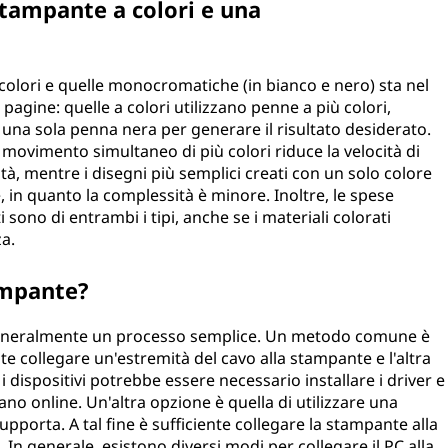
stampante a colori e una
 colori e quelle monocromatiche (in bianco e nero) sta nel
agine: quelle a colori utilizzano penne a più colori,
na sola penna nera per generare il risultato desiderato.
il movimento simultaneo di più colori riduce la velocità di
, mentre i disegni più semplici creati con un solo colore
in quanto la complessità è minore. Inoltre, le spese
i sono di entrambi i tipi, anche se i materiali colorati
a.
tampante?
 generalmente un processo semplice. Un metodo comune è
nte collegare un'estremità del cavo alla stampante e l'altra
i dispositivi potrebbe essere necessario installare i driver e
ano online. Un'altra opzione è quella di utilizzare una
pporta. A tal fine è sufficiente collegare la stampante alla
e. In generale, esistono diversi modi per collegare il PC alla