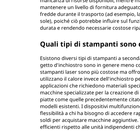
mancanza di risorse disponibili, mentre ma
mantenere un livello di fornitura adeguato
fredde durante il trasporto (ad esempio, la
sole), poiché ciò potrebbe influire sul f
durata e rendendo necessarie costose ripa
Quali tipi di stampanti sono 
Esistono diversi tipi di stampanti a seconda
getto d'inchiostro sono in genere meno co
stampanti laser sono più costose ma offro
utilizzano il calore invece dell'inchiostro pe
applicazioni che richiedono materiali speci
macchine specializzate per la creazione di
piatte come quelle precedentemente citate,
modelli esistenti. I dispositivi multifunz
flessibilità a chi ha bisogno di accedere
soldi per acquistare macchine aggiuntive
efficienti rispetto alle unità indipendenti c