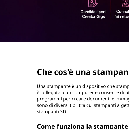
r
i
n
c
i
p
a
l
e
page hero 2/3
Che cos'è una stampan
Una stampante è un dispositivo che stampa 
è collegata a un computer e consente di utili
programmi per creare documenti e immagi
sono di diversi tipi, tra cui stampanti a g
stampanti 3D.
Come funziona la stampante