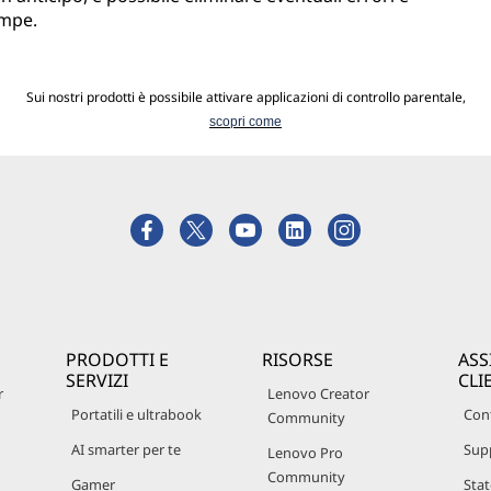
ampe.
Sui nostri prodotti è possibile attivare applicazioni di controllo parentale,
scopri come
PRODOTTI E
RISORSE
ASS
SERVIZI
CLI
r
Lenovo Creator
Portatili e ultrabook
Cont
Community
AI smarter per te
Sup
Lenovo Pro
Community
Gamer
Stat