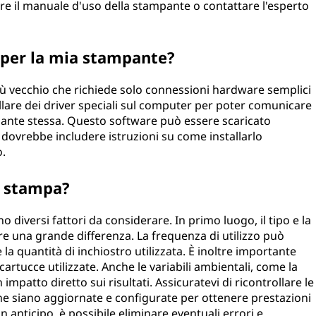
are il manuale d'uso della stampante o contattare l'esperto
i per la mia stampante?
più vecchio che richiede solo connessioni hardware semplici
allare dei driver speciali sul computer per poter comunicare
ante stessa. Questo software può essere scaricato
e dovrebbe includere istruzioni su come installarlo
o.
di stampa?
o diversi fattori da considerare. In primo luogo, il tipo e la
e una grande differenza. La frequenza di utilizzo può
a quantità di inchiostro utilizzata. È inoltre importante
e cartucce utilizzate. Anche le variabili ambientali, come la
mpatto diretto sui risultati. Assicuratevi di ricontrollare le
he siano aggiornate e configurate per ottenere prestazioni
n anticipo, è possibile eliminare eventuali errori e