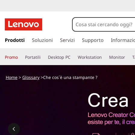
p
a
Prodotti
Soluzioni
Servizi
Supporto
Informazi
s
s
Promo
Portatili
Desktop PC
Workstation
Monitor
T
a
a
c
Home
>
Glossary
>Che cos`è una stampante ?
o
n
t
e
n
u
t
o
p