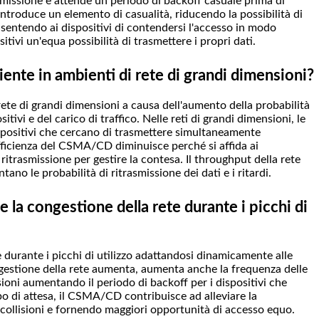
trasmissione e attende un periodo di backoff casuale prima di
ntroduce un elemento di casualità, riducendo la possibilità di
Consentendo ai dispositivi di contendersi l'accesso in modo
tivi un'equa possibilità di trasmettere i propri dati.
nte in ambienti di rete di grandi dimensioni?
ete di grandi dimensioni a causa dell'aumento della probabilità
tivi e del carico di traffico. Nelle reti di grandi dimensioni, le
 dispositivi che cercano di trasmettere simultaneamente
efficienza del CSMA/CD diminuisce perché si affida ai
 ritrasmissione per gestire la contesa. Il throughput della rete
o le probabilità di ritrasmissione dei dati e i ritardi.
la congestione della rete durante i picchi di
 durante i picchi di utilizzo adattandosi dinamicamente alle
gestione della rete aumenta, aumenta anche la frequenza delle
sioni aumentando il periodo di backoff per i dispositivi che
o di attesa, il CSMA/CD contribuisce ad alleviare la
 collisioni e fornendo maggiori opportunità di accesso equo.