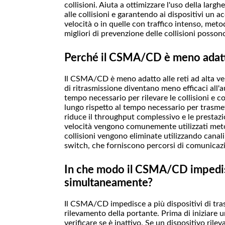
collisioni. Aiuta a ottimizzare l'uso della larg
alle collisioni e garantendo ai dispositivi un ac
velocità o in quelle con traffico intenso, met
migliori di prevenzione delle collisioni possono
Perché il CSMA/CD è meno adatto 
Il CSMA/CD è meno adatto alle reti ad alta vel
di ritrasmissione diventano meno efficaci all'au
tempo necessario per rilevare le collisioni e 
lungo rispetto al tempo necessario per trasmet
riduce il throughput complessivo e le prestazio
velocità vengono comunemente utilizzati metodi
collisioni vengono eliminate utilizzando canali
switch, che forniscono percorsi di comunicazi
In che modo il CSMA/CD impedisc
simultaneamente?
Il CSMA/CD impedisce a più dispositivi di tr
rilevamento della portante. Prima di iniziare u
verificare se è inattivo. Se un dispositivo rile