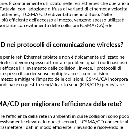
e. È comunemente utilizzato nelle reti Ethernet che operano a
ttavia, con l'adozione diffusa di varianti di ethernet a velocità
it ethernet, il CSMA/CD è diventato meno diffuso. Nelle
 più efficiente dell'accesso al mezzo, vengono spesso utilizzati
 portante con evitamento delle collisioni (CSMA/CA) e le
D nei protocolli di comunicazione wireless?
per le reti Ethernet cablate e non è tipicamente utilizzato nei
wireless devono spesso affrontare problemi quali i nodi nascosti
fficace il rilevamento delle collisioni. Invece, i protocolli di
 spesso il carrier sense multiple access con collision
 mezzo e mitigare l'impatto delle collisioni. CSMA/CA incorpora
andshake request to send/clear to send (RTS/CTS) per evitare
A/CD per migliorare l'efficienza della rete?
 l'efficienza della rete in ambienti in cui le collisioni sono poco
eccessivamente elevato. In questi scenari, il CSMA/CD consente ai
 trasmettere i dati in modo efficiente, rilevando e risolvendo le