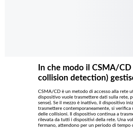
n
c
i
p
a
l
e
In che modo il CSMA/CD (c
collision detection) gestis
CSMA/CD è un metodo di accesso alla rete utili
dispositivo vuole trasmettere dati sulla rete, p
sense). Se il mezzo è inattivo, il dispositivo ini
trasmettere contemporaneamente, si verifica un
delle collisioni. Il dispositivo continua a tra
rilevata da tutti i dispositivi della rete. Una vol
fermano, attendono per un periodo di tempo ca