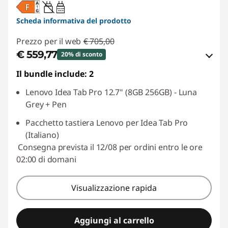
20W-60W
USB PD
Scheda informativa del prodotto
Prezzo per il web
€ 705,00
€ 559,77
20% di sconto
Il bundle include: 2
Risparmi eCoupon :
-€ 145,23
Lenovo Idea Tab Pro 12.7" (8GB 256GB) - Luna
Usa il coupon :
LUGLIO
Grey + Pen
Pacchetto tastiera Lenovo per Idea Tab Pro
(Italiano)
Consegna prevista il 12/08 per ordini entro le ore
02:00 di domani
Visualizzazione rapida
Aggiungi al carrello