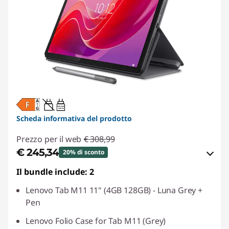
20W-60W
USB PD
Scheda informativa del prodotto
Prezzo per il web
€ 308,99
€ 245,34
20% di sconto
Il bundle include: 2
Risparmi eCoupon :
-€ 63,65
Lenovo Tab M11 11" (4GB 128GB) - Luna Grey +
Usa il coupon :
LUGLIO
Pen
Lenovo Folio Case for Tab M11 (Grey)