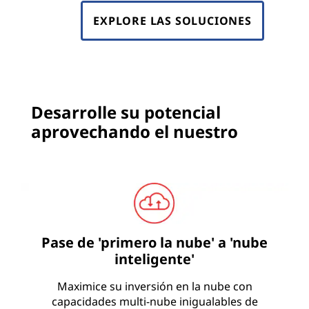
e
EXPLORE LAS SOLUCIONES
r
i
n
Desarrolle su potencial
aprovechando el nuestro
g
m
u
l
Pase de 'primero la nube' a 'nube
t
inteligente'
i
Maximice su inversión en la nube con
capacidades multi-nube inigualables de