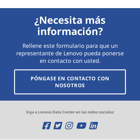
¿Necesita más
información?
Rellene este formulario para que un
representante de Lenovo pueda ponerse
en contacto con usted.
PÓNGASE EN CONTACTO CON
NOSOTROS
Siga a Lenovo Data Center en las redes sociales:
O
O
O
O
O
p
p
p
p
p