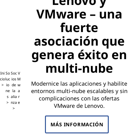
Lenovo y
M
VMware – una
w
fuerte
a
asociación que
r
genera éxito en
e
multi-nube
–
Ini
So
Soc
V
d
cio
luc
ios
M
Modernice las aplicaciones y habilite
io
de
w
e
entornos multi-nube escalables y sin
ne
la
a
s
alia
r
complicaciones con las ofertas
nza
e
l
VMware de Lenovo.
i
MÁS INFORMACIÓN
v