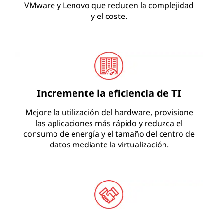
-
VMware y Lenovo que reducen la complejidad
y el coste.
c
l
o
u
Incremente la eficiencia de TI
d
Mejore la utilización del hardware, provisione
las aplicaciones más rápido y reduzca el
s
consumo de energía y el tamaño del centro de
datos mediante la virtualización.
u
c
c
e