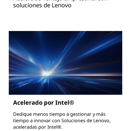
soluciones de Lenovo
a
t
o
s
|
I
A
,
Acelerado por Intel®
b
Dedique menos tiempo a gestionar y más
i
tiempo a innovar con Soluciones de Lenovo,
aceleradas por Intel®.