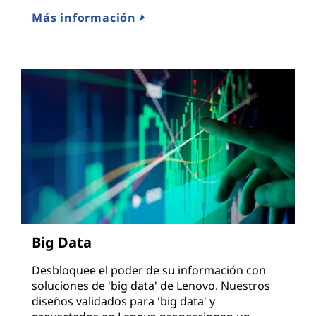
y
Más información
p
y
m
e
s
Big Data
Desbloquee el poder de su información con
soluciones de 'big data' de Lenovo. Nuestros
diseños validados para 'big data' y