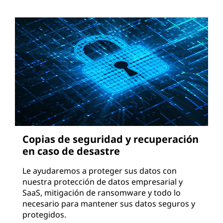
n
o
e
n
l
a
Copias de seguridad y recuperación
n
en caso de desastre
u
Le ayudaremos a proteger sus datos con
nuestra protección de datos empresarial y
b
SaaS, mitigación de ransomware y todo lo
necesario para mantener sus datos seguros y
e
protegidos.