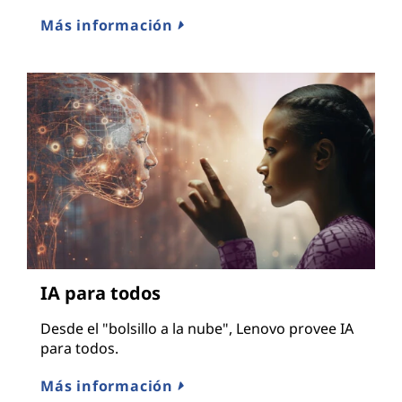
g
Más información
d
a
t
a
,
e
n
IA para todos
t
Desde el "bolsillo a la nube", Lenovo provee IA
o
para todos.
Más información
r