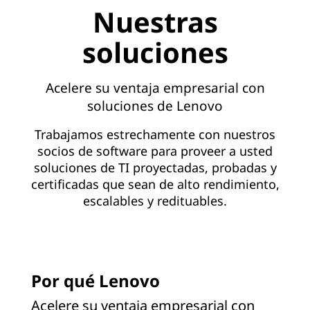
d
Nuestras
e
soluciones
c
e
Acelere su ventaja empresarial con
soluciones de Lenovo
n
Trabajamos estrechamente con nuestros
t
socios de software para proveer a usted
soluciones de TI proyectadas, probadas y
r
certificadas que sean de alto rendimiento,
escalables y redituables.
o
d
e
Por qué Lenovo
d
Acelere su ventaja empresarial con