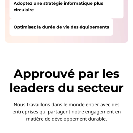
Adoptez une stratégie informatique plus
circulaire
Optimisez la durée de vie des équipements
DES UTILISATEURS COMME VOUS ONT
Suivre et générer des rapports sur les KPI de
COMMENCÉ ICI :
développement durable
Améliorez l'efficacité énergétique
SERVICE
Planifiez, gérez et configurez
Réduire les déchets et les émissions
Approuvé par les
votre GPU avec GPU
Réduire l’empreinte Power & Cooling de mon
Advanced Services
centre de données
leaders du secteur
Adoptez une stratégie informatique plus
circulaire
Services Power & Cooling
Optimisez la durée de vie des équipements
Profitez d’une assistance de bout en bout
Nous travaillons dans le monde entier avec des
pour booster votre efficacité énergétique.
entreprises qui partagent notre engagement en
Revenir au début
matière de développement durable.
XClarity Systems Management