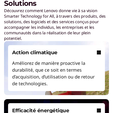
Solutions
l
Découvrez comment Lenovo donne vie à sa vision
Smarter Technology for All, à travers des produits, des
u
solutions, des logiciels et des services conçus pour
accompagner les individus, les entreprises et les
t
communautés dans la réalisation de leur plein
potentiel.
i
Action climatique
o
Améliorez de manière proactive la
durabilité, que ce soit en termes
n
d’acquisition, d’utilisation ou de retour
de technologies.
s
f
Efficacité énergétique