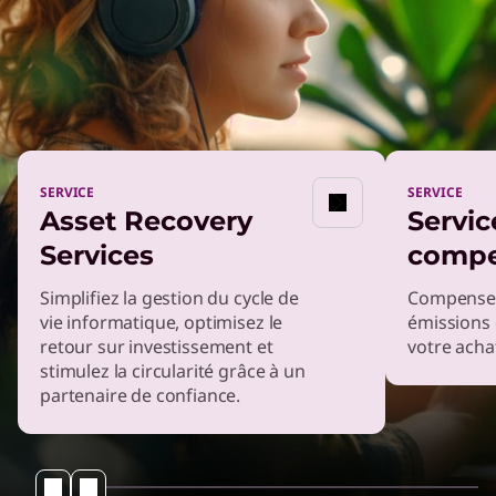
SERVICE
SERVICE
SOLUTION
Asset Recovery
Servic
Améliorez la qualité tout
Services
compe
en réduisant les déchets
électroniques grâce à des
Simplifiez la gestion du cycle de
Compensez
vie informatique, optimisez le
émissions 
appareils reconditionnés
retour sur investissement et
votre acha
certifiés
stimulez la circularité grâce à un
partenaire de confiance.