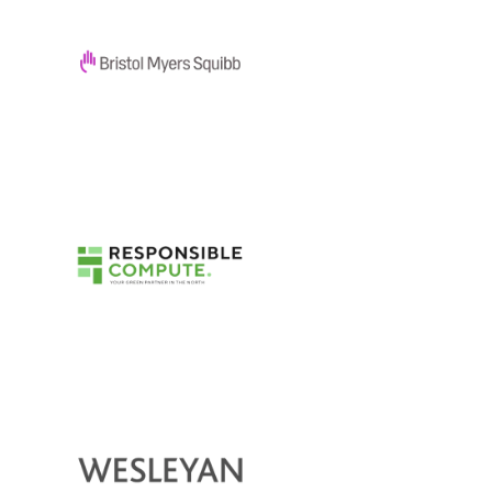
SOLUTION
Alimentez le calcul haute
performance efficacement
®
grâce à Neptune
Liquid
Cooling
SERVICE
Simplifiez la gestion du cycle
de vie informatique avec
Asset Recovery Services
Premier Support Plus
Profitez d’une couverture complète 24h/24
et 7j/7 pour les appareils IA et non-IA.