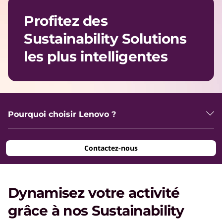
b
Profitez des
i
Sustainability Solutions
les plus intelligentes
l
i
Pourquoi choisir Lenovo ?
t
y
Contactez-nous
S
Dynamisez votre activité
o
grâce à nos Sustainability