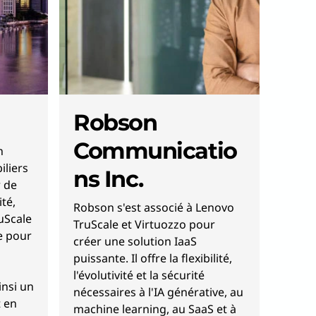
Robson
Communicatio
n
iliers
ns Inc.
r de
té,
Robson s'est associé à Lenovo
uScale
TruScale et Virtuozzo pour
e pour
créer une solution IaaS
puissante. Il offre la flexibilité,
l'évolutivité et la sécurité
insi un
nécessaires à l'IA générative, au
t en
machine learning, au SaaS et à