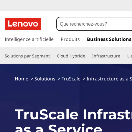
p
a
Intelligence artificielle
Produits
Business Solutions
s
s
Solutions par Segment
Cloud Hybride
Infrastructure
Li
e
r
a
u
Home
>
Solutions
>
TruScale
>
Infrastructure as a 
c
o
n
t
TruScale Infras
e
n
u
as a Service
p