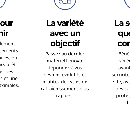
pour
La variété
La s
nir
avec un
qu
objectif
con
ilement
ssements
Passez au dernier
Bénéf
ires, en
matériel Lenovo.
séré
urs prêt
Répondez à vos
avant
er des
besoins évolutifs et
sécurité
s et une
profitez de cycles de
site, av
aximales.
rafraîchissement plus
des ca
rapides.
protec
d