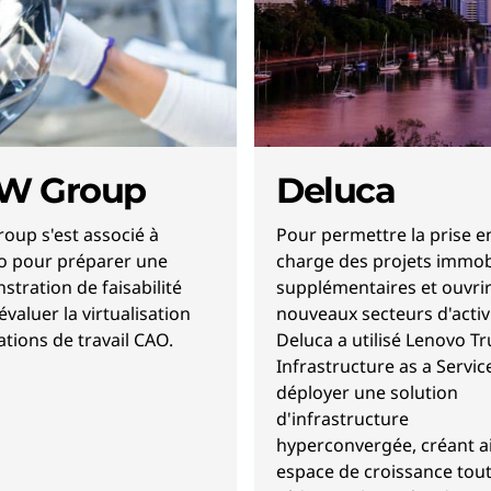
W Group
Deluca
oup s'est associé à
Pour permettre la prise e
o pour préparer une
charge des projets immob
tration de faisabilité
supplémentaires et ouvri
'évaluer la virtualisation
nouveaux secteurs d'activi
ations de travail CAO.
Deluca a utilisé Lenovo Tr
Infrastructure as a Servic
déployer une solution
d'infrastructure
hyperconvergée, créant a
espace de croissance tou