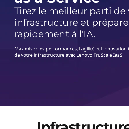
r
Tirez le meilleur parti de
i
n
infrastructure et prépar
c
i
rapidement à l'IA.
p
a
l
Maximisez les performances, l'agilité et l'innovation 
de votre infrastructure avec Lenovo TruScale IaaS
Infrastructur