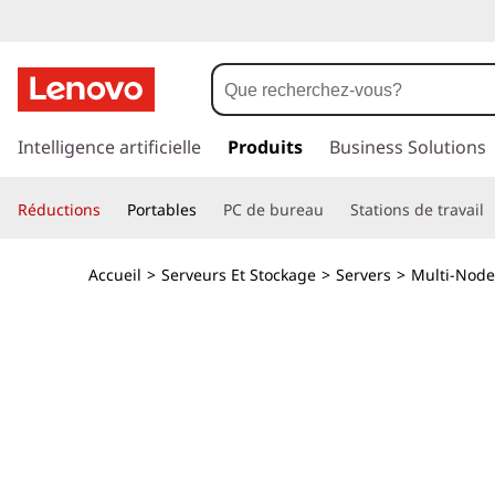
L
e
n
p
a
Intelligence artificielle
Produits
Business Solutions
o
s
s
v
Réductions
Portables
PC de bureau
Stations de travail
e
r
o
a
Accueil
>
Serveurs Et Stockage
>
Servers
>
Multi-Node
u
T
c
o
h
n
t
i
e
n
n
u
p