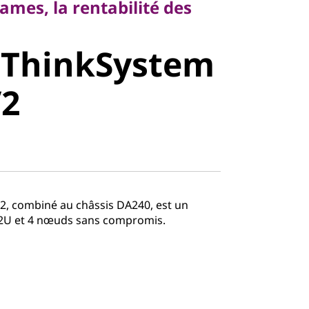
lames, la rentabilité des
 ThinkSystem
stem SD630
V2
2, combiné au châssis DA240, est un
 2U et 4 nœuds sans compromis.