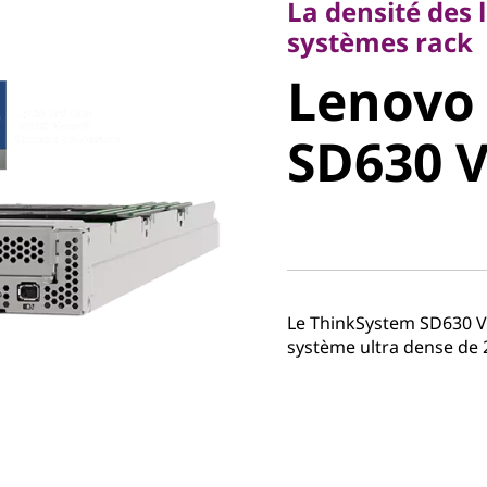
La densité des 
Lenovo
systèmes rack
Lenovo
ThinkSy
SD630 
V2
Le ThinkSystem SD630 V
système ultra dense de