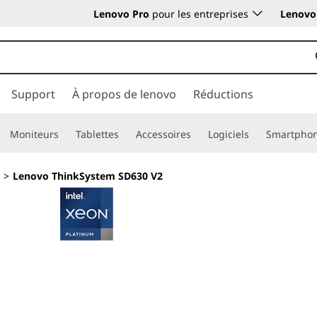
Lenovo Pro
pour les entreprises
Lenovo 
Support
À propos de lenovo
Réductions
Moniteurs
Tablettes
Accessoires
Logiciels
Smartpho
>
Lenovo ThinkSystem SD630 V2
La densité des lam
systèmes rack