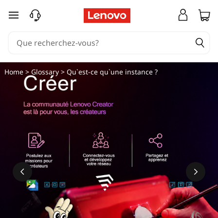
Q
passer au contenu principal
u
'
e
Home
>
Glossary
> Qu`est-ce qu`une instance ?
s
t
-
c
e
q