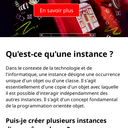
u
En savoir plus
'
u
n
e
Qu'est-ce qu'une instance ?
i
Dans le contexte de la technologie et de
n
l'informatique, une instance désigne une occurrence
unique d'un objet ou d'une classe. Il s'agit
s
essentiellement d'une copie d'un objet avec laquelle
il est possible d'interagir indépendamment des
t
autres instances. Il s'agit d'un concept fondamental
de la programmation orientée objet.
a
Puis-je créer plusieurs instances
n