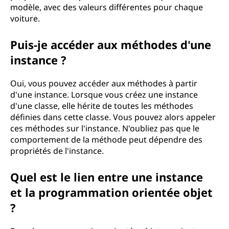
l
modèle, avec des valeurs différentes pour chaque
voiture.
a
Puis-je accéder aux méthodes d'une
r
instance ?
é
Oui, vous pouvez accéder aux méthodes à partir
p
d'une instance. Lorsque vous créez une instance
d'une classe, elle hérite de toutes les méthodes
o
définies dans cette classe. Vous pouvez alors appeler
ces méthodes sur l'instance. N'oubliez pas que le
n
comportement de la méthode peut dépendre des
propriétés de l'instance.
s
Quel est le lien entre une instance
e
et la programmation orientée objet
i
?
c