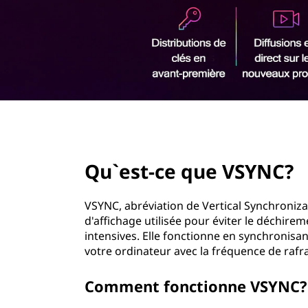
r
i
n
c
i
p
a
l
page hero 2/3
Qu`est-ce que VSYNC?
VSYNC, abréviation de Vertical Synchronizat
d'affichage utilisée pour éviter le déchire
intensives. Elle fonctionne en synchronisa
votre ordinateur avec la fréquence de rafr
Comment fonctionne VSYNC?