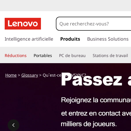
p
a
Intelligence artificielle
Produits
Business Solutions
s
s
Réductions
Portables
PC de bureau
Stations de travail
e
r
a
Home
>
Glossary
> Qu`est-ce que VSYNC?
u
c
o
n
t
e
n
u
p