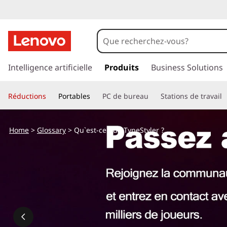
p
a
Intelligence artificielle
Produits
Business Solutions
s
s
Réductions
Portables
PC de bureau
Stations de travail
e
r
a
Home
>
Glossary
> Qu`est-ce que TypeStyler ?
u
c
o
n
t
e
n
u
p