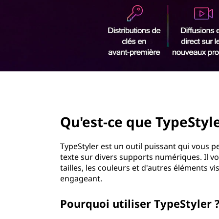
r
i
n
c
i
p
a
l
page hero 2/3
Qu'est-ce que TypeStyle
TypeStyler est un outil puissant qui vous 
texte sur divers supports numériques. Il vou
tailles, les couleurs et d'autres éléments 
engageant.
Pourquoi utiliser TypeStyler 