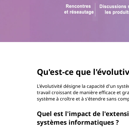
u
r
e
i
n
l
c
i
'
p
a
é
l
page hero 3/3
v
Qu'est-ce que l'évolutiv
o
l
L'évolutivité désigne la capacité d'un sy
travail croissant de manière efficace et gra
u
système à croître et à s'étendre sans com
t
Quel est l'impact de l'extensi
systèmes informatiques ?
i