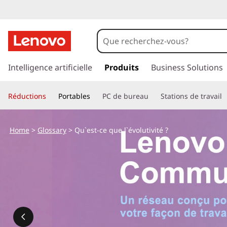
Q
u
'
p
a
Intelligence artificielle
Produits
Business Solutions
e
s
s
s
Réductions
Portables
PC de bureau
Stations de travail
e
r
t
a
Home
>
Glossary
> Qu`est-ce que l`évolutivité ?
u
-
c
o
c
n
t
e
e
n
q
u
p