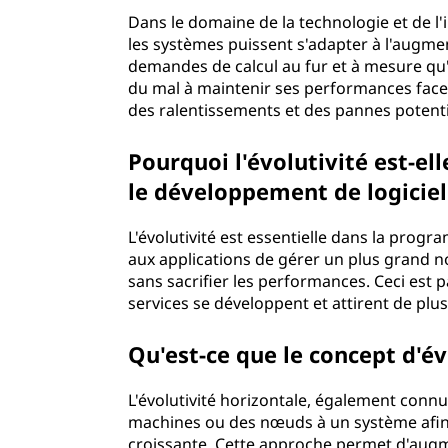
v
Dans le domaine de la technologie et de l'i
les systèmes puissent s'adapter à l'augmen
i
demandes de calcul au fur et à mesure qu'i
du mal à maintenir ses performances face 
t
des ralentissements et des pannes potenti
é
Pourquoi l'évolutivité est-e
le développement de logiciel
?
L'évolutivité est essentielle dans la prog
aux applications de gérer un plus grand 
sans sacrifier les performances. Ceci est 
services se développent et attirent de plus 
Qu'est-ce que le concept d'év
L'évolutivité horizontale, également connu
machines ou des nœuds à un système afin
croissante. Cette approche permet d'augm