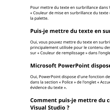
v
Pour mettre du texte en surbrillance dans W
« Couleur de mise en surbrillance du texte 
i
la palette.
d
Puis-je mettre du texte en su
e
Oui, vous pouvez mettre du texte en surbril
n
principalement utilisée pour le contenu des c
sur « Couleur de remplissage » dans l'onglet
c
Microsoft PowerPoint dispose-
e
Oui, PowerPoint dispose d'une fonction de m
»
dans la section « Police » de l'onglet « Acc
évidence du texte ».
d
Comment puis-je mettre du co
a
Visual Studio ?