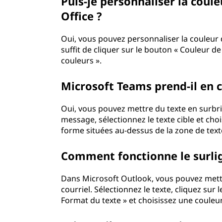
Puis-je personnaliser la coul
e
Office ?
l
Oui, vous pouvez personnaliser la couleur 
suffit de cliquer sur le bouton « Couleur de
s
couleurs ».
M
Microsoft Teams prend-il en c
i
Oui, vous pouvez mettre du texte en surbri
c
message, sélectionnez le texte cible et cho
forme situées au-dessus de la zone de text
r
Comment fonctionne le surli
o
Dans Microsoft Outlook, vous pouvez mettre
s
courriel. Sélectionnez le texte, cliquez sur
Format du texte » et choisissez une couleur
o