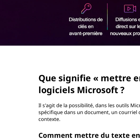
e
r
«
i
n
m
c
i
e
p
a
t
l
page hero 2/3
t
Que signifie « mettre e
r
logiciels Microsoft ?
e
e
Il s'agit de la possibilité, dans les outils
spécifique dans un document, un courriel 
n
contexte.
é
Comment mettre du texte en 