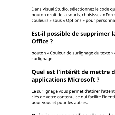
n
Dans Visual Studio, sélectionnez le code q
s
bouton droit de la souris, choisissez « Forma
couleurs » sous « Options » pour personnal
l
Est-il possible de supprimer 
e
Office ?
s
bouton « Couleur de surlignage du texte » 
l
surlignage.
o
Quel est l'intérêt de mettre d
g
applications Microsoft ?
i
Le surlignage vous permet d'attirer l'atten
clés de votre contenu, ce qui facilite l'ide
c
pour vous et pour les autres.
i