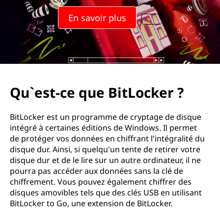
u
En savoir plus
e
B
i
t
Qu`est-ce que BitLocker ?
L
BitLocker est un programme de cryptage de disque
o
intégré à certaines éditions de Windows. Il permet
de protéger vos données en chiffrant l'intégralité du
c
disque dur. Ainsi, si quelqu'un tente de retirer votre
disque dur et de le lire sur un autre ordinateur, il ne
k
pourra pas accéder aux données sans la clé de
chiffrement. Vous pouvez également chiffrer des
e
disques amovibles tels que des clés USB en utilisant
BitLocker to Go, une extension de BitLocker.
r