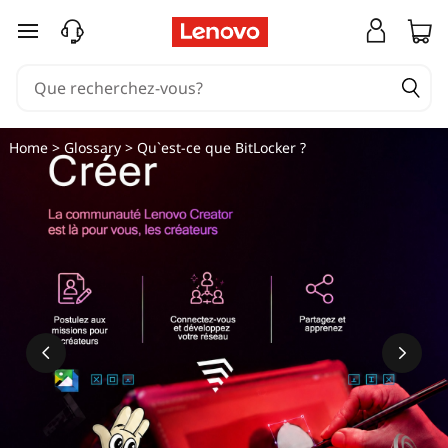
Q
passer au contenu principal
u
'
e
Home
>
Glossary
> Qu`est-ce que BitLocker ?
s
t
-
c
e
q