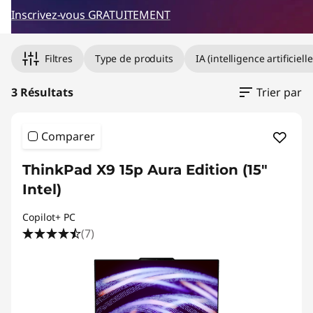
s
Inscrivez-vous GRATUITEMENT
i
Filtres
Type de produits
IA (intelligence artificielle
o
n
3 Résultats
Trier par
n
Comparer
e
ThinkPad X9 15p Aura Edition (15"
l
Intel)
s
Copilot+ PC
(7)
p
u
i