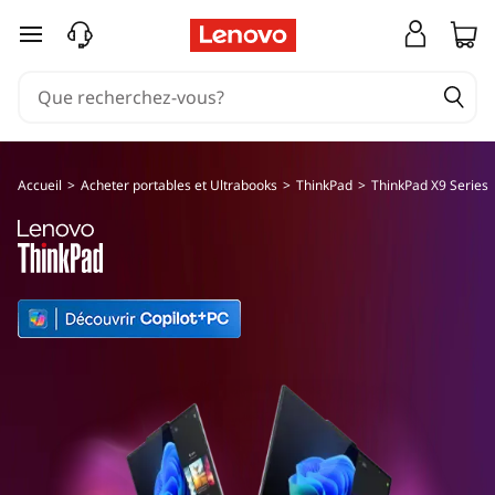
S
passer au contenu principal
é
r
i
Accueil
>
Acheter portables et Ultrabooks
>
ThinkPad
>
ThinkPad X9 Series
e
T
h
i
n
k