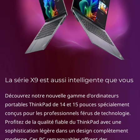
P
a
d
X
9
:
p
La série X9 est aussi intelligente que vous
o
Découvrez notre nouvelle gamme d'ordinateurs
portables ThinkPad de 14 et 15 pouces spécialement
r
conçus pour les professionnels férus de technologie.
t
Profitez de la qualité fiable du ThinkPad avec une
sophistication légère dans un design complètement
a
moderne. Ces PC remarquables offrent des