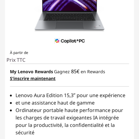
s
s
a
n
À partir de
Prix TTC
t
85€
My Lenovo Rewards
Gagnez
en Rewards
s
S’inscrire maintenant
Lenovo Aura Edition 15,3ʺ pour une expérience
et une assistance haut de gamme
Ordinateur portable haute performance pour
les charges de travail exigeantes IA intégrée
pour la productivité, la confidentialité et la
sécurité