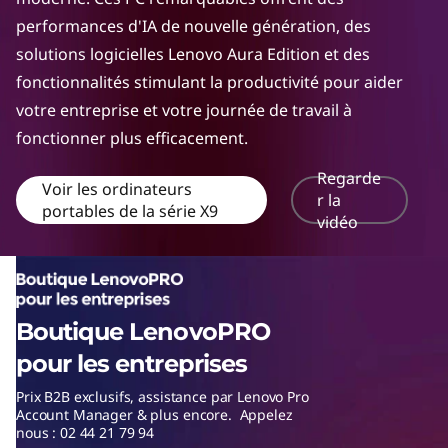
b
performances d'IA de nouvelle génération, des
solutions logicielles Lenovo Aura Edition et des
l
fonctionnalités stimulant la productivité pour aider
e
votre entreprise et votre journée de travail à
fonctionner plus efficacement.
s
Regarde
Voir les ordinateurs
p
r la
portables de la série X9
vidéo
r
o
f
Boutique LenovoPRO
pour les entreprises
e
Prix B2B exclusifs, assistance par Lenovo Pro
s
Account Manager & plus encore. Appelez
nous : 02 44 21 79 94