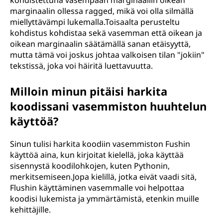
kohdistettuna vasempaan marginaaliin oikean
marginaalin ollessa ragged, mikä voi olla silmällä
miellyttävämpi lukemalla.Toisaalta perusteltu
kohdistus kohdistaa sekä vasemman että oikean ja
oikean marginaalin säätämällä sanan etäisyyttä,
mutta tämä voi joskus johtaa valkoisen tilan "jokiin"
tekstissä, joka voi häiritä luettavuutta.
Milloin minun pitäisi harkita
koodissani vasemmiston huuhtelun
käyttöä?
Sinun tulisi harkita koodiin vasemmiston Fushin
käyttöä aina, kun kirjoitat kielellä, joka käyttää
sisennystä koodilohkojen, kuten Pythonin,
merkitsemiseen.Jopa kielillä, jotka eivät vaadi sitä,
Flushin käyttäminen vasemmalle voi helpottaa
koodisi lukemista ja ymmärtämistä, etenkin muille
kehittäjille.