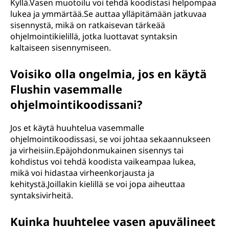
Kyllä.Vasen muotoilu voi tehdä koodistasi helpompaa
lukea ja ymmärtää.Se auttaa ylläpitämään jatkuvaa
sisennystä, mikä on ratkaisevan tärkeää
ohjelmointikielillä, jotka luottavat syntaksin
kaltaiseen sisennymiseen.
Voisiko olla ongelmia, jos en käytä
Flushin vasemmalle
ohjelmointikoodissani?
Jos et käytä huuhtelua vasemmalle
ohjelmointikoodissasi, se voi johtaa sekaannukseen
ja virheisiin.Epäjohdonmukainen sisennys tai
kohdistus voi tehdä koodista vaikeampaa lukea,
mikä voi hidastaa virheenkorjausta ja
kehitystä.Joillakin kielillä se voi jopa aiheuttaa
syntaksivirheitä.
Kuinka huuhtelee vasen apuvälineet