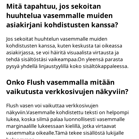
Mitä tapahtuu, jos sekoitan
huuhtelua vasemmalle muiden
asiakirjani kohdistusten kanssa?
Jos sekoitat huuhtelun vasemmalle muiden
kohdistusten kanssa, kuten keskusta tai oikeassa
asiakirjassa, se voi häiritä visuaalista virtausta ja
tehdä sisältöstäsi vaikeampaa.On yleensä parasta
pysyä yhdellä linjaustyylillä koko sisältökappaleessa.
Onko Flush vasemmalla mitään
vaikutusta verkkosivujen näkyviin?
Flush vasen voi vaikuttaa verkkosivujen
näkyviin.Vasemmalle kohdistettu teksti on helpompi
lukea, koska silmä palaa luonnollisesti vasemmalle
marginaalille lukeessaan kielillä, jotka virtaavat
vasemmalta oikealle.Tämä tekee sisällöstä lukijalle