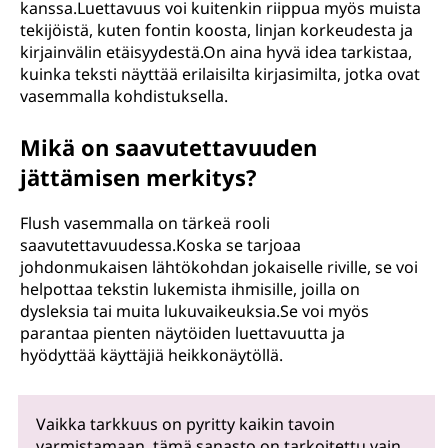
kanssa.Luettavuus voi kuitenkin riippua myös muista
tekijöistä, kuten fontin koosta, linjan korkeudesta ja
kirjainvälin etäisyydestä.On aina hyvä idea tarkistaa,
kuinka teksti näyttää erilaisilta kirjasimilta, jotka ovat
vasemmalla kohdistuksella.
Mikä on saavutettavuuden
jättämisen merkitys?
Flush vasemmalla on tärkeä rooli
saavutettavuudessa.Koska se tarjoaa
johdonmukaisen lähtökohdan jokaiselle riville, se voi
helpottaa tekstin lukemista ihmisille, joilla on
dysleksia tai muita lukuvaikeuksia.Se voi myös
parantaa pienten näytöiden luettavuutta ja
hyödyttää käyttäjiä heikkonäytöllä.
Vaikka tarkkuus on pyritty kaikin tavoin
varmistamaan, tämä sanasto on tarkoitettu vain