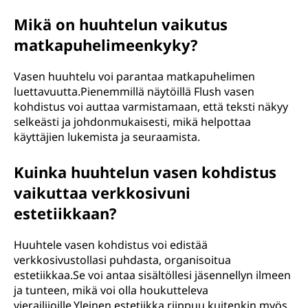
Mikä on huuhtelun vaikutus
matkapuhelimeenkyky?
Vasen huuhtelu voi parantaa matkapuhelimen
luettavuutta.Pienemmillä näytöillä Flush vasen
kohdistus voi auttaa varmistamaan, että teksti näkyy
selkeästi ja johdonmukaisesti, mikä helpottaa
käyttäjien lukemista ja seuraamista.
Kuinka huuhtelun vasen kohdistus
vaikuttaa verkkosivuni
estetiikkaan?
Huuhtele vasen kohdistus voi edistää
verkkosivustollasi puhdasta, organisoitua
estetiikkaa.Se voi antaa sisältöllesi jäsennellyn ilmeen
ja tunteen, mikä voi olla houkutteleva
vierailijoille.Yleinen estetiikka riippuu kuitenkin myös