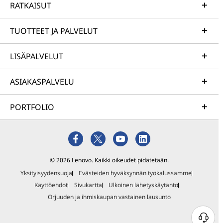
RATKAISUT
TUOTTEET JA PALVELUT
LISÄPALVELUT
ASIAKASPALVELU
PORTFOLIO
© 2026 Lenovo. Kaikki oikeudet pidätetään.
Yksityisyydensuoja
Evästeiden hyväksynnän työkalussamme
Käyttöehdot
Sivukartta
Ulkoinen lähetyskäytäntö
Orjuuden ja ihmiskaupan vastainen lausunto