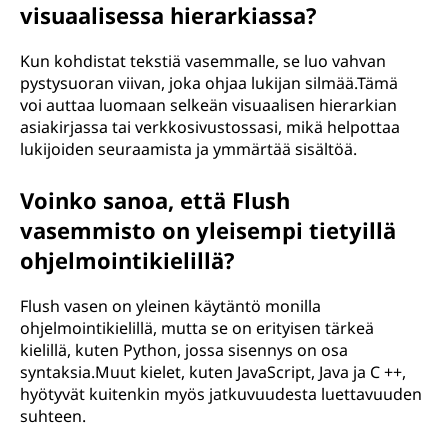
visuaalisessa hierarkiassa?
Kun kohdistat tekstiä vasemmalle, se luo vahvan
pystysuoran viivan, joka ohjaa lukijan silmää.Tämä
voi auttaa luomaan selkeän visuaalisen hierarkian
asiakirjassa tai verkkosivustossasi, mikä helpottaa
lukijoiden seuraamista ja ymmärtää sisältöä.
Voinko sanoa, että Flush
vasemmisto on yleisempi tietyillä
ohjelmointikielillä?
Flush vasen on yleinen käytäntö monilla
ohjelmointikielillä, mutta se on erityisen tärkeä
kielillä, kuten Python, jossa sisennys on osa
syntaksia.Muut kielet, kuten JavaScript, Java ja C ++,
hyötyvät kuitenkin myös jatkuvuudesta luettavuuden
suhteen.