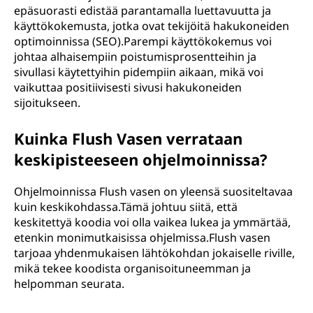
epäsuorasti edistää parantamalla luettavuutta ja
käyttökokemusta, jotka ovat tekijöitä hakukoneiden
optimoinnissa (SEO).Parempi käyttökokemus voi
johtaa alhaisempiin poistumisprosentteihin ja
sivullasi käytettyihin pidempiin aikaan, mikä voi
vaikuttaa positiivisesti sivusi hakukoneiden
sijoitukseen.
Kuinka Flush Vasen verrataan
keskipisteeseen ohjelmoinnissa?
Ohjelmoinnissa Flush vasen on yleensä suositeltavaa
kuin keskikohdassa.Tämä johtuu siitä, että
keskitettyä koodia voi olla vaikea lukea ja ymmärtää,
etenkin monimutkaisissa ohjelmissa.Flush vasen
tarjoaa yhdenmukaisen lähtökohdan jokaiselle riville,
mikä tekee koodista organisoituneemman ja
helpomman seurata.