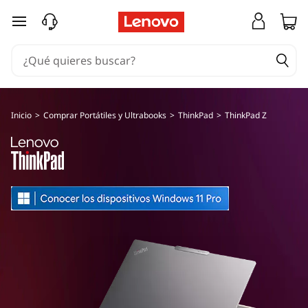
T
Ir al contenido principal
h
i
n
Inicio
>
Comprar Portátiles y Ultrabooks
>
ThinkPad
>
ThinkPad Z
k
P
a
d
Z
S