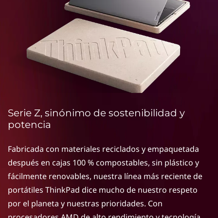
e
r
i
e
s
l
Serie Z, sinónimo de sostenibilidad y
a
potencia
p
Fabricada con materiales reciclados y empaquetada
después en cajas 100 % compostables, sin plástico y
t
fácilmente renovables, nuestra línea más reciente de
o
portátiles ThinkPad dice mucho de nuestro respeto
por el planeta y nuestras prioridades. Con
p
procesadores AMD de alto rendimiento y tecnología