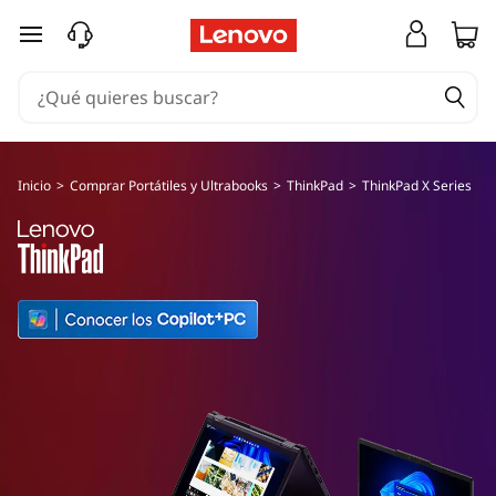
T
X
Ir al contenido principal
S
h
e
i
r
n
i
Inicio
>
Comprar Portátiles y Ultrabooks
>
ThinkPad
>
ThinkPad X Series
e
k
s
P
a
d
X
S