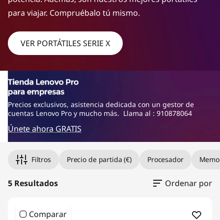
e
para viajar. Compruébalo tú mismo.
s
VER PORTÁTILES SERIE X
t
L
a
Precios exclusivos, asistencia dedicada con un gestor de
cuentas Lenovo Pro y mucho más. Llama al : 910878064
p
Únete ahora GRATIS
t
o
Filtros
Precio de partida (€)
Procesador
Memor
p
5 Resultados
Ordenar por
Comparar