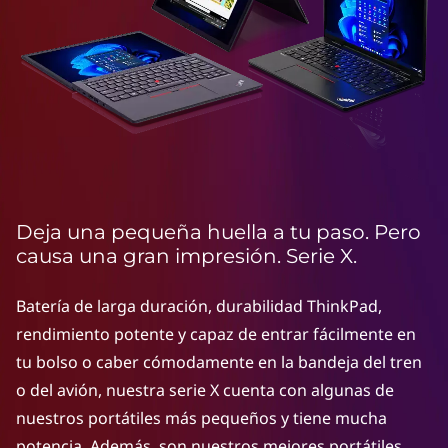
e
r
i
e
s
:
Deja una pequeña huella a tu paso. Pero
L
causa una gran impresión. Serie X.
i
Batería de larga duración, durabilidad ThinkPad,
rendimiento potente y capaz de entrar fácilmente en
g
tu bolso o caber cómodamente en la bandeja del tren
h
o del avión, nuestra serie X cuenta con algunas de
nuestros portátiles más pequeños y tiene mucha
t
potencia. Además, son nuestros mejores portátiles