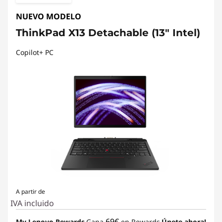
NUEVO MODELO
ThinkPad X13 Detachable (13" Intel)
Copilot+ PC
A partir de
IVA incluido
69€
My Lenovo Rewards
Gana
en Rewards
Únete ahora!