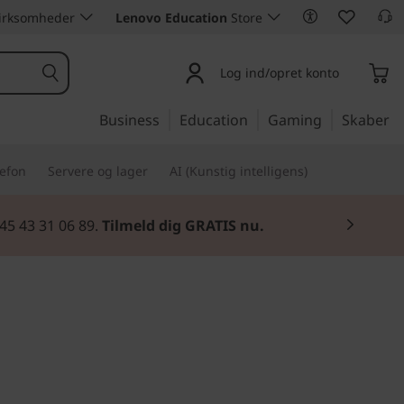
 virksomheder
Lenovo Education
Store
Log ind/opret konto
Business
Education
Gaming
Skaber
lefon
Servere og lager
AI (Kunstig intelligens)
45 43 31 06 89.
Tilmeld dig GRATIS nu.
. Og så gjorde vi den