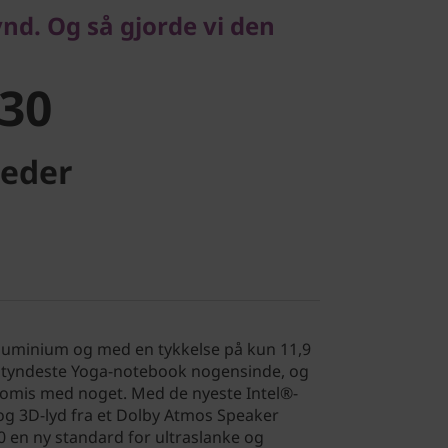
30
ynd. Og så gjorde vi den
30
eder
 aluminium og med en tykkelse på kun 11,9
 tyndeste Yoga-notebook nogensinde, og
romis med noget. Med de nyeste Intel®-
g 3D-lyd fra et Dolby Atmos Speaker
 en ny standard for ultraslanke og