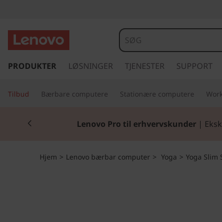
Y
o
g
s
p
PRODUKTER
LØSNINGER
TJENESTER
SUPPORT
a
r
i
S
Tilbud
Bærbare computere
Stationære computere
Work
n
g
7
Currently displaying item 2 of 2
t
Lenovo Pro til erhvervskunder
| Eksk
i
3
l
h
0
Hjem
>
Lenovo bærbar computer
>
Yoga
>
Yoga Slim 
o
v
e
d
i
n