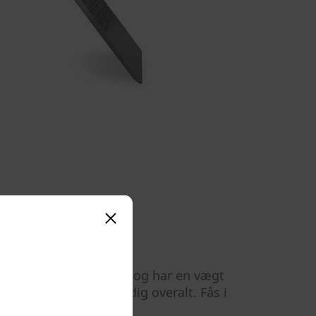
ørsteklasses aluminum og har en vægt
 tage Yoga S730 med dig overalt. Fås i
rey.