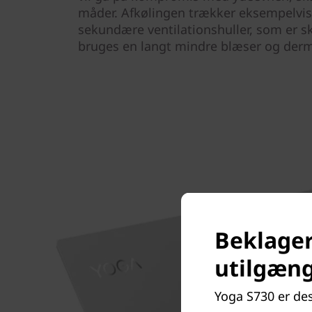
måder. Afkølingen trækker eksempelvis
sekundære ventilationshuller, som er skj
bruges en langt mindre blæser og derm
Beklager
utilgæng
Yoga S730 er des