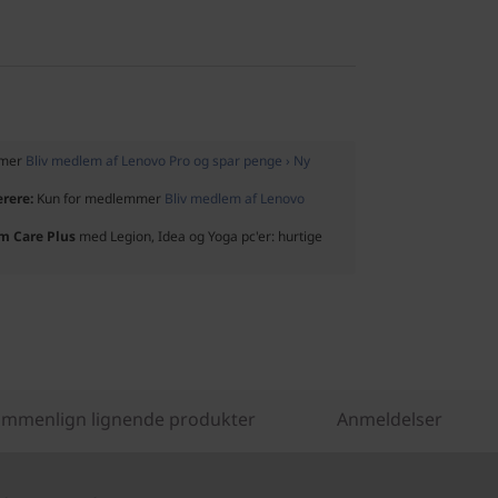
mmer
Bliv medlem af Lenovo Pro og spar penge › Ny
ærere:
Kun for medlemmer
Bliv medlem af Lenovo
um Care Plus
med Legion, Idea og Yoga pc'er: hurtige
mmenlign lignende produkter
Anmeldelser