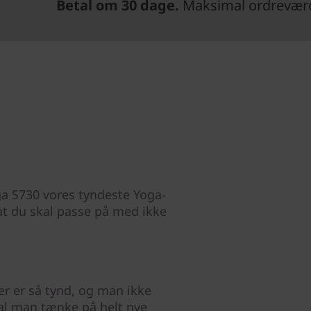
Betal om 30 dage.
Maksimal ordreværdi
a S730 vores tyndeste Yoga-
at du skal passe på med ikke
er er så tynd, og man ikke
al man tænke på helt nye