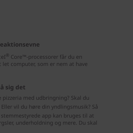
reaktionsevne
®
teI
Core™-processorer får du en
t let computer, som er nem at have
å sig det
 pizzeria med udbringning? Skal du
 Eller vil du høre din yndlingsmusik? Så
g stemmestyrede app kan bruges til at
ørgsler, underholdning og mere. Du skal