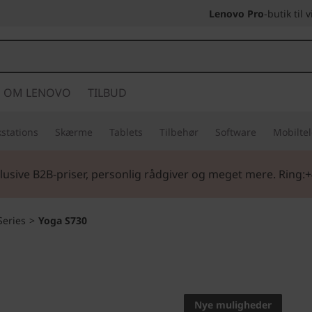
Lenovo Pro
-butik til
OM LENOVO
TILBUD
stations
Skærme
Tablets
Tilbehør
Software
Mobilte
lusive B2B-priser, personlig rådgiver og meget mere. Ring:+
Series
>
Yoga S730
Vi gjorde den tynd
tyndere.
Nye muligheder