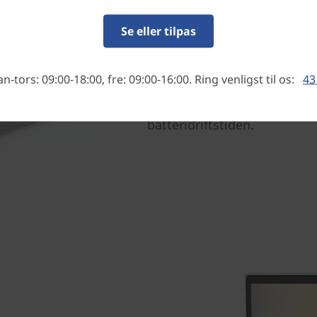
Robust og kraftfuld
Se eller tilpas
Vi har fundet noget af det 
så vi kunne udstyre Yoga S
-tors: 09:00-18:00, fre: 09:00-16:00. Ring venligst til os:
43
strømforbrug. Resultatet? E
hvor der ikke er gået på k
batteridriftstiden.