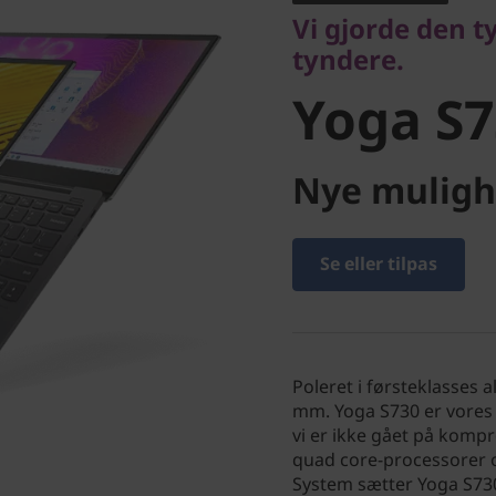
Yoga S7
Vi gjorde den t
tyndere.
Yoga S7
Nye muligh
Se eller tilpas
Poleret i førsteklasses
mm. Yoga S730 er vores
vi er ikke gået på komp
quad core-processorer o
System sætter Yoga S730