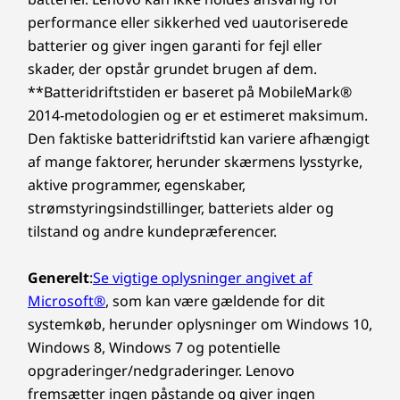
Mål (H x B x D)
selv når den transporteres.
performance eller sikkerhed ved uautoriserede
14,96 mm x 312,8 mm x 217,65 mm/0,59" x 12,31" x
batterier og giver ingen garanti for fejl eller
8,57"
skader, der opstår grundet brugen af dem.
**Batteridriftstiden er baseret på MobileMark®
Vægt
2014-metodologien og er et estimeret maksimum.
Vejer fra 1,33 kg
Den faktiske batteridriftstid kan variere afhængigt
af mange faktorer, herunder skærmens lysstyrke,
Tastatur
aktive programmer, egenskaber,
ThinkPad TrackPoint-tastatur (tasteafstand på 1,5 mm)
strømstyringsindstillinger, batteriets alder og
Spildsikker
tilstand og andre kundepræferencer.
Vores legendariske tastatur, nu endnu
Glass TrackPad med 3 knapper (120 mm/4,72")
bedre
Glass Haptic TouchPad (120 mm/4,72")
Generelt
:
Se vigtige oplysninger angivet af
Baggrundsbelyst med hvidt LED-lys
Vores nydesignede ThinkPad-tastatur
Microsoft®
, som kan være gældende for dit
Luftindsugningstaster
indeholder nu taktile markeringer, der hjælper
systemkøb, herunder oplysninger om Windows 10,
TrackPoint med dobbeltfunktion: Naviger markøren,
synshandicappede med nemt at finde de
eller dobbelttryk for at åbne hurtigmenuen i
Windows 8, Windows 7 og potentielle
korrekte taster. Vi har flyttet
TrackPoint.
opgraderinger/nedgraderinger. Lenovo
fingeraftrykslæseren til tastaturet, hvilket giver
fremsætter ingen påstande og giver ingen