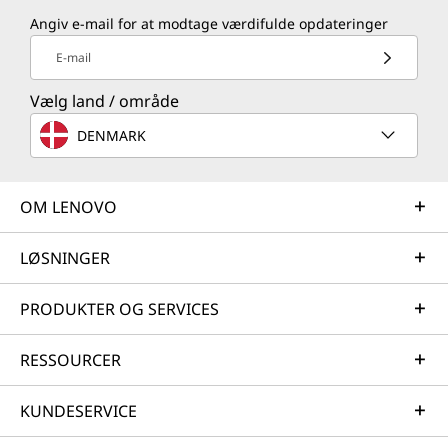
Angiv e-mail for at modtage værdifulde opdateringer
E-mail
Vælg land / område
DENMARK
Dit ansigt. Dit fingeraftryk. Din fæstning.
OM LENOVO
Biometri giver ekstra beskyttelse på den
bærbare computer ThinkPad X1 2-i-1 Gen 9 –
LØSNINGER
fra fingeraftrykslæser til
ansigtsgenkendelsessoftware. Vores
PRODUKTER OG SERVICES
omfattende pakke af sikkerhedsløsninger
ThinkShield imponerer med discrete Trusted
RESSOURCER
Platform Module (dTPM) til at beskytte kritiske
data med kryptering. Derudover hjælper den
KUNDESERVICE
AI-drevne Intel® Threat Detection-teknologi
med at forhindre ransomware, kryptojacking