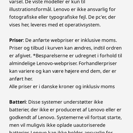
varsel. De viste modeller er kun til
®
Smart Performance
Intel
WiFi 7 (kræver Windows 11)
illustrationsformål. Lenovo er ikke ansvarlig for
®
Intel
WiFi 6E* (kræver Windows 11)
Lenovo Smart Performance forbedrer din
fotografiske eller typografiske fejl. De pc'er, der
WWAN 5G sub-6 (CAT20) med eSIM og fysisk nano SIM
computeroplevelse! Giv din computer flere kræfter, og
vises her, leveres med et operativsystem.
WWAN 4G LTE (CAT16) med eSIM og fysisk nano SIM
få problemfri drift og lynhurtig start. Nyd en hurtigere
®
Bluetooth
5.3 (kan være begrænset af OS)
og mere pålidelig internetoplevelse med optimerede
Priser
: De anførte webpriser er inklusive moms.
NFC
tilslutningsmuligheder. Beskyt din it-investering ved
Priser og tilbud i kurven kan ændres, indtil ordren
Skriveinspiration
afværge adware, malware og andre trusler med en
er afgivet. *Besparelserne er udregnet i forhold til
* 6 GHz Wi-Fi 6E-drift afhænger af understøttelsen af
forbedret sikkerhedsløsning. Slip potentialet løs på en
Den 9. generation af ThinkPad X1 2-i-1
operativsystemet, routere/AP'er/gateways, der
almindelige Lenovo-webpriser. Forhandlerpriser
spændende virtuel rejse!
begejstrer selv de mest kræsne tech-
understøtter Wi-Fi 6E, sammen med de regionale
kan variere og kan være højere end dem, der er
entusiaster. Vi har gentænkt placeringen af
reguleringscertificeringer og spektrumallokering.
anført her.
stylus, og hvordan den passer til enheden. Nu
Alle priser er i danske kroner og inklusiv moms
binder den endnu større Lenovo Slim Pen med
Understøttet docking
inspiration fra en tømrerblyant sig til siden af
Thunderbolt™ Dock
Batteri
: Disse systemer understøtter ikke
tastaturrammen magnetisk, så den altid er
USB-C® Dock
batterier, der ikke er produceret af Lenovo eller er
inden for rækkevidde. Nu kan du skitsere, tage
godkendt af Lenovo. Systemerne vil fortsat starte,
noter eller bruge den til at opnå endnu mere
DESIGN
præcision i apps. Og det bedste ved det hele?
men vil muligvis ikke oplade uautoriserede
Når du lukker låget, forbliver pennen fastgjort,
batterier. Lenovo kan ikke holdes ansvarlig for