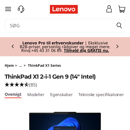
T
spring til hovedindhold
h
i
Currently displaying item 2 of 2
n
Lenovo Pro til erhvervskunder
| Eksklusive
B2B-priser, personlig rådgiver og meget mere.
Ring:+45 43 31 06 89.
Tilmeld dig GRATIS nu.
k
P
Hjem
>
...
>
ThinkPad X1 Series
ThinkPad X1 2-i-1 Gen 9 (14" Intel)
a
(85)
d
Oversigt
Modeller
Egenskaber
Tekniske specifikationer
X
1