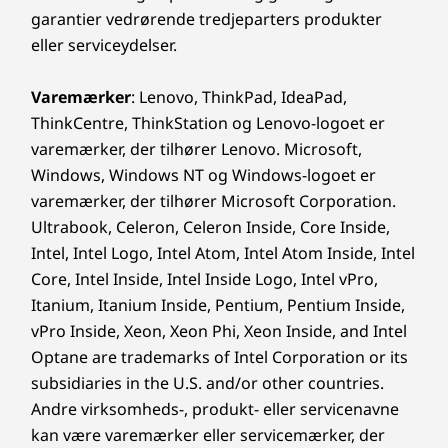
en større sensor for en bedre oplevelse.
Pen
garantier vedrørende tredjeparters produkter
Derudover er vores TrackPad nu endnu større
Lenovo Slim Pen (magnetisk) sælges separat
eller serviceydelser.
på 120 mm/4,72". Vores elskede røde
TrackPoint giver dig stadig mulighed for at
Varemærker
: Lenovo, ThinkPad, IdeaPad,
navigere – men med et dobbelttryk åbner den
BÆREDYGTIGHED
hurtigmenuen til ThinkPad TrackPoint for at
ThinkCentre, ThinkStation og Lenovo-logoet er
optimere lydbilleder, indstille advarsler om, at
Materiale
varemærker, der tilhører Lenovo. Microsoft,
lyden er slået fra og endda tage noter med
Windows, Windows NT og Windows-logoet er
75 % genanvendt aluminium på topdækslet (A side)
dikteringsværktøjslinjen for praktisk tale-til-
90 % genanvendt magnesium på tastaturrammen (C
varemærker, der tilhører Microsoft Corporation.
tekst-transskription.
side) til WWAN-konfigurationer
Ultrabook, Celeron, Celeron Inside, Core Inside,
75 % genanvendt aluminium på tastaturrammen (C
Intel, Intel Logo, Intel Atom, Intel Atom Inside, Intel
side) til WLAN-konfigurationer
Core, Intel Inside, Intel Inside Logo, Intel vPro,
55 % genanvendt aluminium og 45% hydroaluminum
Itanium, Itanium Inside, Pentium, Pentium Inside,
på bunddækslet (D-side)
vPro Inside, Xeon, Xeon Phi, Xeon Inside, and Intel
90 % genanvendt plast brugt i højttalerkabinet
Optane are trademarks of Intel Corporation or its
90 % PCC-genbrugsplast brugt i batterikabinettet
subsidiaries in the U.S. and/or other countries.
90 % PCC-genbrugsplast brugt i strømadapter
Andre virksomheds-, produkt- eller servicenavne
30% genanvendt PCC-plastik i kabelholderne
kan være varemærker eller servicemærker, der
85% genanvendt PCC-plast i tastehætterne