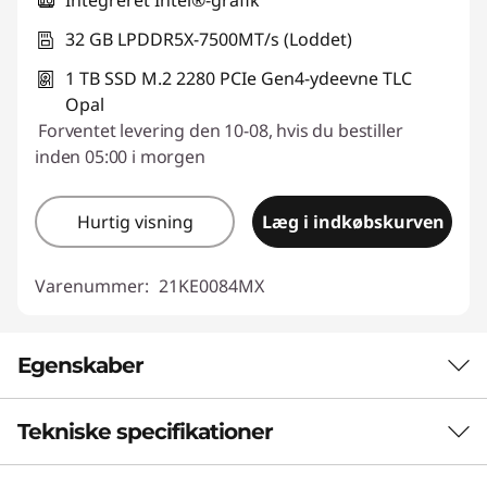
Integreret Intel®-grafik
32 GB LPDDR5X-7500MT/s (Loddet)
1 TB SSD M.2 2280 PCIe Gen4-ydeevne TLC
Opal
Forventet levering den 10-08, hvis du bestiller
inden 05:00 i morgen
Hurtig visning
Læg i indkøbskurven
Varenummer:
21KE0084MX
Egenskaber
Tekniske specifikationer
Sæt AI til at arbejde for dig
ThinkPad X1 2-i-1 Gen 9 bringer AI-kraft i spil