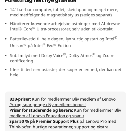
Forestil dig helt nye grænser
4
14" bærbar computer, tablet, sketchpad og meget mere,
med medfølgende magnetisk stylus (sælges separat)
"
Håndterer krævende arbejdsbelastninger med AI-drevne
Intel® Core™ Ultra-processorer, selv uden stikkontakt
I
®
Batterilevetid til hele dagen, lynhurtig opstart og Intel
n
®
Unison™ på Intel
Evo™ Edition
®
®
t
Sublim lyd med Dolby Voice
, Dolby Atmos
og Zoom-
certificering
e
Ideel til tech-entusiaster, der søger en enhed, der kan det
hele
l
)
B2B-priser:
Kun for medlemmer
Bliv medlem af Lenovo
Pro og spar penge › Ny medlemsbonus!
Priser for studerende og lærere:
Kun for medlemmer
Bliv
medlem af Lenovo Education og spar ›
Spar 50 % på Premier Support Plus
på Lenovo Pro med
Think-pc'er: hurtige reparationer, support og ekstra