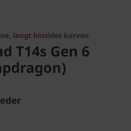
, langt hinsides kurven
d T14s Gen
ne, langt hinsides kurven
napdragon)
d T14s Gen 6
apdragon)
eder