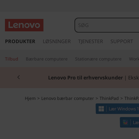
T
h
i
s
p
PRODUKTER
LØSNINGER
TJENESTER
SUPPORT
n
r
i
k
Tilbud
Bærbare computere
Stationære computere
Work
n
g
P
Currently displaying item 2 of 2
t
Lenovo Pro til erhvervskunder
| Eksk
i
a
l
h
d
Hjem
>
Lenovo bærbar computer
>
ThinkPad
>
ThinkP
o
v
T
e
d
1
i
n