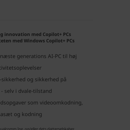
t og innovation med Copilot+ PCs
iteten med Windows Copilot+ PCs
næste generations AI-PC til høj
ivitetsoplevelser
s-sikkerhed og sikkerhed på
 selv i dvale-tilstand
bejdsopgaver som videoomkodning,
atasæt og kodning
alcomm Ine. og/eller dets datterselskaber.