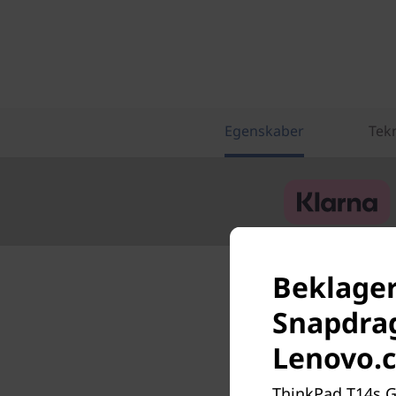
Egenskaber
Tekn
Beklager
Snapdrag
Lenovo.
ThinkPad T14s Ge