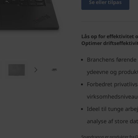
Se eller tilpas
Lås op for effektivite
Optimer driftseffektiv
Branchens førende 
ydeevne og produkt
Forbedret privatliv
virksomhedsniveau -
Ideel til tunge ar
analyse af store d
Snapdragon er produkter fra Qu