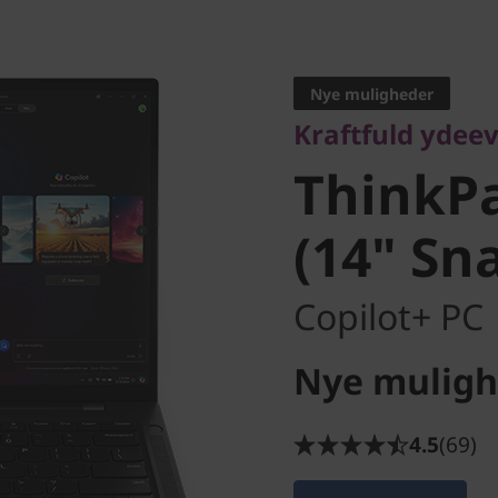
Kraftfuld ydeevne
ThinkPa
Nye muligheder
Kraftfuld ydeev
6 (14" S
ThinkPa
(14" Sn
Copilot+ PC
Nye muligh
4.5
(69)