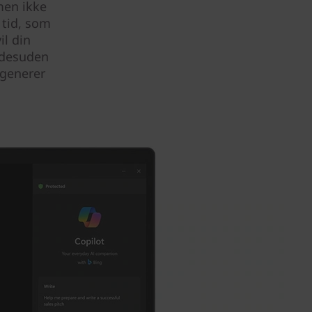
men ikke
 tid, som
il din
 desuden
 generer