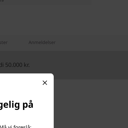
tra
ster
Anmeldelser
 50.000 kr.
gelig på
å vi foreslå: