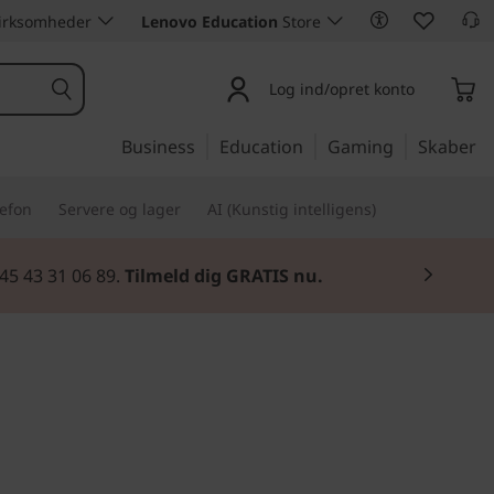
 virksomheder
Lenovo Education
Store
Log ind/opret konto
Business
Education
Gaming
Skaber
lefon
Servere og lager
AI (Kunstig intelligens)
45 43 31 06 89.
Tilmeld dig GRATIS nu.