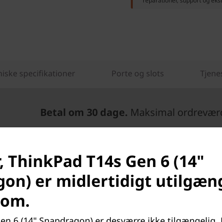
reparationer, support og eks
iske specifikationer
Porte og slots
Tjene
Betal om 30 dage.
Maksimal ordreværdi
, ThinkPad T14s Gen 6 (14"
on) er midlertidigt utilgæn
com.
®
QUALCOMM
ORYON™
n 6 (14" Snapdragon) er desværre ikke tilgængelig. M