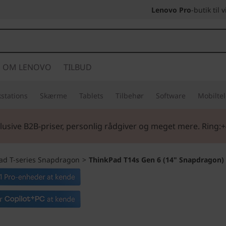
Lenovo Pro
-butik til
OM LENOVO
TILBUD
stations
Skærme
Tablets
Tilbehør
Software
Mobilte
lusive B2B-priser, personlig rådgiver og meget mere. Ring:+
ad T-series Snapdragon
>
ThinkPad T14s Gen 6 (14" Snapdragon)