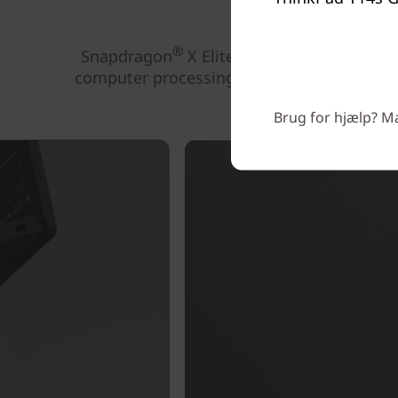
®
Snapdragon
X Elite-arkitektur håndtere
computer processing unit (CPU) kan prale a
Brug for hjælp? Man