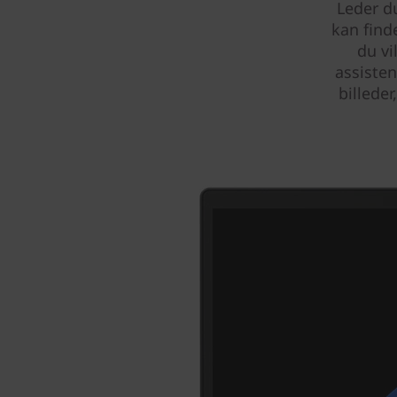
Leder d
kan find
du vi
assiste
billede