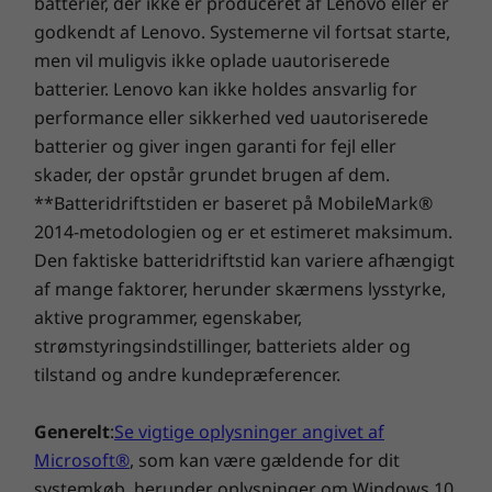
batterier, der ikke er produceret af Lenovo eller er
godkendt af Lenovo. Systemerne vil fortsat starte,
men vil muligvis ikke oplade uautoriserede
batterier. Lenovo kan ikke holdes ansvarlig for
performance eller sikkerhed ved uautoriserede
batterier og giver ingen garanti for fejl eller
skader, der opstår grundet brugen af dem.
**Batteridriftstiden er baseret på MobileMark®
2014-metodologien og er et estimeret maksimum.
Den faktiske batteridriftstid kan variere afhængigt
af mange faktorer, herunder skærmens lysstyrke,
Hurtig opladning; når du har brug for det
aktive programmer, egenskaber,
strømstyringsindstillinger, batteriets alder og
Løber du tør for batteri og tid? Ideapad 330s
tilstand og andre kundepræferencer.
understøtter hurtig opladning – 15 minutters
opladning giver dig op til 2 timers brug.* Du
kan også oplade din telefon og andre enheder
Generelt
:
Se vigtige oplysninger angivet af
via USB 3.0-porten, selv når din bærbare
Microsoft®
, som kan være gældende for dit
computer er slukket. Få mest muligt ud af din
systemkøb, herunder oplysninger om Windows 10,