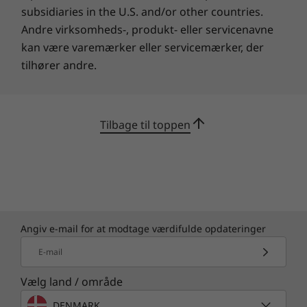
subsidiaries in the U.S. and/or other countries.
Andre virksomheds-, produkt- eller servicenavne
kan være varemærker eller servicemærker, der
tilhører andre.
Tilbage til toppen
Renere og mere sikker installation
Angiv e-mail for at modtage værdifulde opdateringer
Vi ønsker at give dig et mere ryddeligt
E-mail
skrivebord og en mere sikker
computeroplevelse direkte fra kassen. Vores
Vælg land / område
forudindlæste software består af kun fem
udvalgte apps, der er designet til at øge din
DENMARK