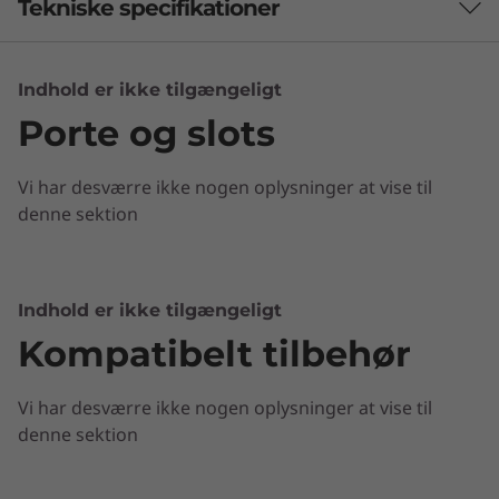
Tekniske specifikationer
Ydeevne
Indhold er ikke tilgængeligt
Porte og slots
Processor
Up to 8th Gen Intel® Core™ processor
Vi har desværre ikke nogen oplysninger at vise til
Operating System
denne sektion
Windows 10 Home
Graphic Card
Indhold er ikke tilgængeligt
Up to AMD Radeon™ 540 graphics
Enkel, elegant og førsteklasses
Kompatibelt tilbehør
Memory
Ideapad 330s er designet til at gøre indtryk
Vi har desværre ikke nogen oplysninger at vise til
med et strømlinet kabinet med poleret
Up to 4 GB onboard DDR4 + 8 GB SODIMM memory;
denne sektion
aluminium. Vælg blandt fire sofistikerede
optional 16 GB Intel® Optane™
farvevalg.
Storage