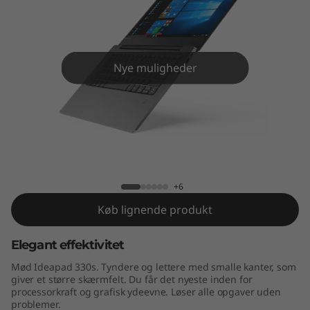
s
(
1
Nye muligheder
4
"
I
IdeaPad 330s (14" Intel)
n
+6
t
Køb lignende produkt
e
Elegant effektivitet
l
Mød Ideapad 330s. Tyndere og lettere med smalle kanter, som
giver et større skærmfelt. Du får det nyeste inden for
)
processorkraft og grafisk ydeevne. Løser alle opgaver uden
problemer.