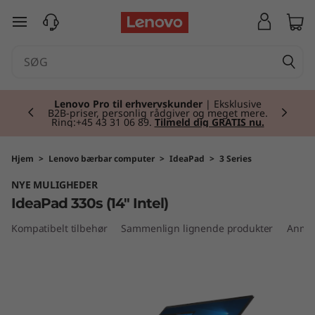
I
spring til hovedindhold
d
e
Currently displaying item 2 of 2
a
Lenovo Pro til erhvervskunder
| Eksklusive
B2B-priser, personlig rådgiver og meget mere.
Ring:+45 43 31 06 89.
Tilmeld dig GRATIS nu.
P
a
Hjem
>
Lenovo bærbar computer
>
IdeaPad
>
3 Series
NYE MULIGHEDER
d
IdeaPad 330s (14" Intel)
3
Kompatibelt tilbehør
Sammenlign lignende produkter
Anmel
3
0