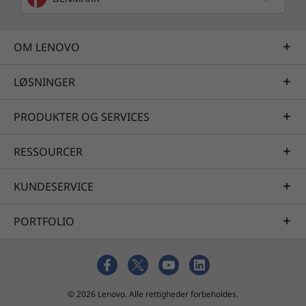
produktivitet.
OM LENOVO
Livagtig skarphed
Med op til FHD-opløsning og en skærm med
LØSNINGER
bred visningsvinkel og tynde kanter på kun 5,7
mm giver Ideapad 330s en dynamisk oplevelse
PRODUKTER OG SERVICES
af en bærbar hjemmebiograf.
RESSOURCER
KUNDESERVICE
PORTFOLIO
© 2026 Lenovo. Alle rettigheder forbeholdes.