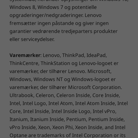
tid.
Windows 8, Windows 7 og potentielle
opgraderinger/nedgraderinger. Lenovo
*I strømslukningstilstand. Kræver 65 W
fremsætter ingen påstande og giver ingen
strømforsyning.
garantier vedrørende tredjeparters produkter
eller serviceydelser.
Windows 10 bliver bare bedre og bedre
Få det bedste ud af Windows 10 med en
Varemærker
: Lenovo, ThinkPad, IdeaPad,
opdatering spækket med spændende
ThinkCentre, ThinkStation og Lenovo-logoet er
funktioner. Den helt nye Photos-app gør det
varemærker, der tilhører Lenovo. Microsoft,
nemmere – og sjovere – at fortælle din historie
Windows, Windows NT og Windows-logoet er
med video: tilføj et lydspor, brug overgange,
varemærker, der tilhører Microsoft Corporation.
tilføj 3D-effekter og mere. Og det er hurtigere
Ultrabook, Celeron, Celeron Inside, Core Inside,
end nogensinde at dele med de intuitive
Intel, Intel Logo, Intel Atom, Intel Atom Inside, Intel
indstillinger, der gør det nemt at komme
Core, Intel Inside, Intel Inside Logo, Intel vPro,
hurtigt i forbindelse med dem, du holder af.
Itanium, Itanium Inside, Pentium, Pentium Inside,
vPro Inside, Xeon, Xeon Phi, Xeon Inside, and Intel
Optane are trademarks of Intel Corporation or its