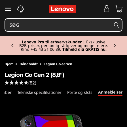
spring til hovedindhold
Currently displaying item 2 of 2
Lenovo Pro til erhvervskunder
| Eksklusive
B2B-priser, personlig rådgiver og meget mere.
Ring:+45 43 31 06 89.
Tilmeld dig GRATIS nu.
Hjem
>
Håndholdt
>
Legion Go-serien
Legion Go Gen 2 (8,8″)
(82)
Anmeldelser
skaber
Tekniske specifikationer
Porte og slots