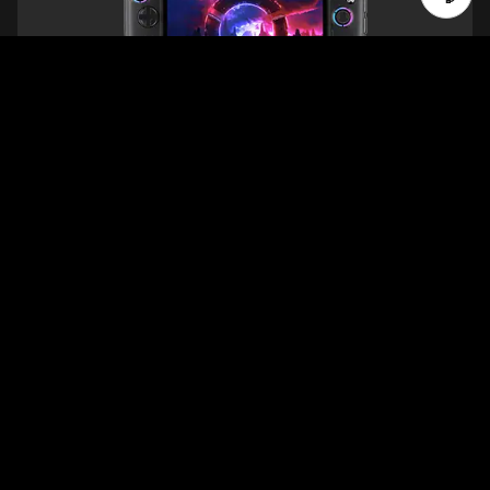
inkl. moms
Konfigurerbare specifikationer starter ved:
AMD Ryzen™ Z2 Extreme-processor (2,00 GHz
op til 5,00 GHz)
Windows 11 Home 64
Integreret grafik
32 GB LPDDR5X-8000MT/s (Loddet)
2 TB SSD M.2 2280 PCIe Gen4-ydeevne TLC
Forventet levering mellem 21-08 og 25-08