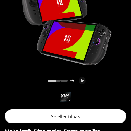
Legion Go Gen 2 (8,8″)
+9
Se eller tilpas