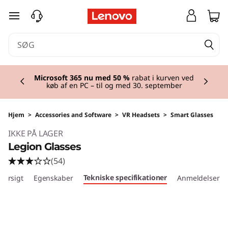
spring til hovedindhold
Currently displaying item 2 of 2
Microsoft 365 nu med 50 %
rabat i kurven ved
køb af en PC – til og med 30. september
Hjem
>
Accessories and Software
>
VR Headsets
>
Smart Glasses
IKKE PÅ LAGER
Legion Glasses
(54)
Tekniske specifikationer
versigt
Egenskaber
Anmeldelser