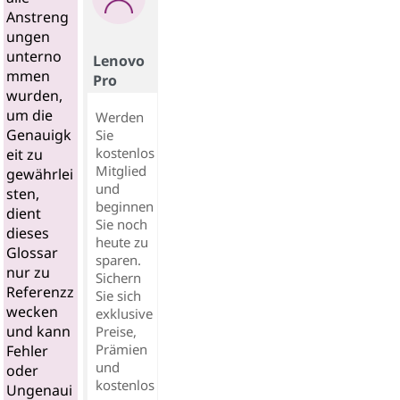
Anstreng
ungen
unterno
Lenovo
mmen
Pro
wurden,
um die
Werden
Genauigk
Sie
kostenlos
eit zu
Mitglied
gewährlei
und
sten,
beginnen
dient
Sie noch
dieses
heute zu
Glossar
sparen.
nur zu
Sichern
Referenzz
Sie sich
wecken
exklusive
und kann
Preise,
Prämien
Fehler
und
oder
kostenlos
Ungenaui