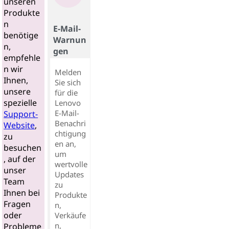
unseren
Produkte
n
E-Mail-
benötige
Warnun
n,
gen
empfehle
n wir
Melden
Ihnen,
Sie sich
unsere
für die
spezielle
Lenovo
E-Mail-
Support-
Benachri
Website
,
chtigung
zu
en an,
besuchen
um
, auf der
wertvolle
unser
Updates
Team
zu
Ihnen bei
Produkte
Fragen
n,
oder
Verkäufe
n,
Probleme