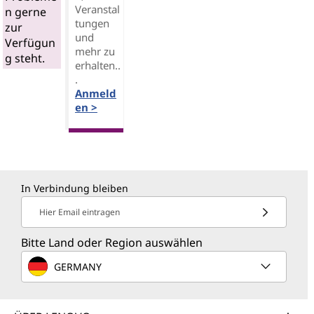
Veranstal
n gerne
tungen
zur
und
Verfügun
mehr zu
g steht.
erhalten..
.
Anmeld
en >
In Verbindung bleiben
Hier Email eintragen
Bitte Land oder Region auswählen
GERMANY