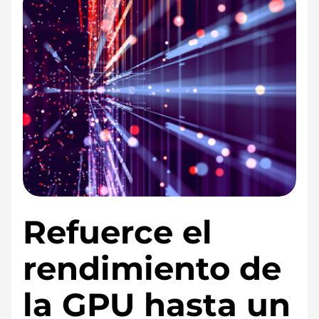
P
U
d
e
L
e
n
Refuerce el
o
rendimiento de
v
o
la GPU hasta un