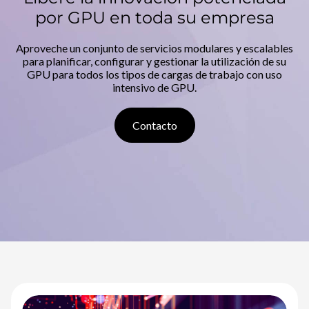
v
por GPU en toda su empresa
a
Aproveche un conjunto de servicios modulares y escalables
n
para planificar, configurar y gestionar la utilización de su
GPU para todos los tipos de cargas de trabajo con uso
z
intensivo de GPU.
a
Contacto
d
o
s
d
e
G