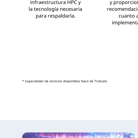
infraestructura HPC y
y proporci
e
la tecnología necesaria
recomendaci
n
para respaldarla.
cuanto a
implementa
o
v
o
T
r
* Capacidades de servicios disponibles fuera de TruScale.
u
S
c
a