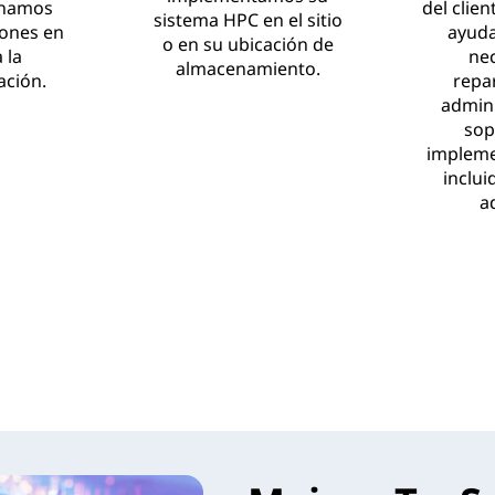
onamos
del clien
sistema HPC en el sitio
ones en
ayuda
o en su ubicación de
 la
nec
almacenamiento.
ción.
repar
admini
sop
impleme
inclui
a