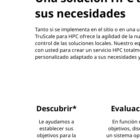
u
sus necesidades
t
Tanto si se implementa en el sitio o en una
a
TruScale para HPC ofrece la agilidad de la nu
control de las soluciones locales. Nuestro 
c
con usted para crear un servicio HPC total
personalizado adaptado a sus necesidades y 
i
ó
n
d
Descubrir*
Evaluac
e
Le ayudamos a
En función 
establecer sus
objetivos, d
L
objetivos para la
un sistema op