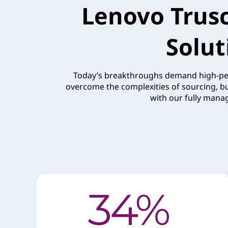
Lenovo Trusc
n
e
Solut
l
p
Today’s breakthroughs demand high-perf
overcome the complexities of sourcing, bui
o
with our fully manag
d
e
r
d
e