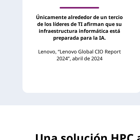
l
a
Únicamente alrededor de un tercio
de los líderes de TI afirman que su
s
infraestructura informática está
preparada para la IA.
u
Lenovo, “Lenovo Global CIO Report
p
2024”, abril de 2024
e
r
c
o
m
Una solución HPC 
p