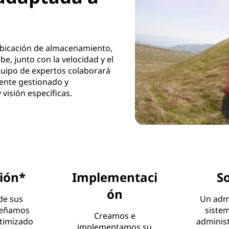
 ubicación de almacenamiento,
be, junto con la velocidad y el
equipo de expertos colaborará
mente gestionado y
visión específicas.
ión*
Implementaci
S
ón
de sus
Un adm
iseñamos
siste
Creamos e
timizado
administ
implementamos su