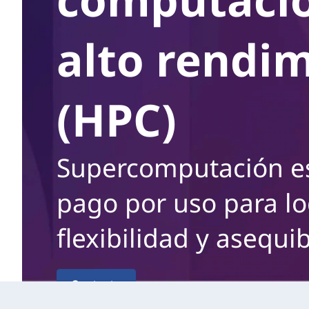
n
r
i
n
alto rendi
n
c
o
i
p
v
(HPC)
a
a
l
c
Supercomputación es
i
pago por uso para l
ó
flexibilidad y asequib
n
c
Contacto
o