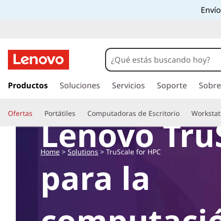
A
Envío
u
m
e
I
r
Productos
Soluciones
Servicios
Soporte
Sobre
n
a
l
t
Ofertas
Portátiles
Computadoras de Escritorio
Workstat
c
Lenovo Tru
o
e
n
t
Home
>
Solutions
>
TruScale for HPC
l
e
para la
n
a
i
d
i
o
computaci
p