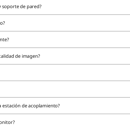
 y soporte de pared?
io?
ante?
calidad de imagen?
a estación de acoplamiento?
onitor?