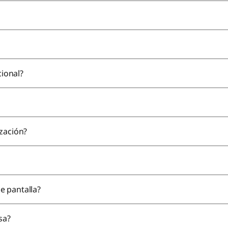
cional?
zación?
e pantalla?
sa?