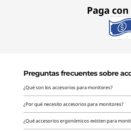
e
Paga con 
e
S
h
i
p
Preguntas frecuentes sobre ac
p
¿Qué son los accesorios para monitores?
i
¿Por qué necesito accesorios para monitores?
n
g
¿Qué accesorios ergonómicos existen para monit