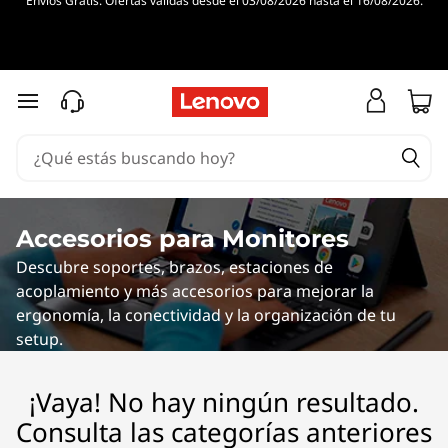
Envíos Gratis. Ofertas válidas desde el 03/08/2026 hasta el 16/08/2026.
G
r
a
Ir al contenido principal
p
h
i
Accesorios para Monitores
Descubre soportes, brazos, estaciones de
c
acoplamiento y más accesorios para mejorar la
C
ergonomía, la conectividad y la organización de tu
setup.
a
¡Vaya! No hay ningún resultado.
r
Consulta las categorías anteriores