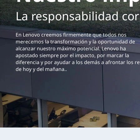
a
r
i
La responsabilidad cor
c
n
c
t
i
En Lenovo creemos firmemente que todos nos
p
o
merecemos la transformación y la oportunidad de
a
alcanzar nuestro máximo potencial. Lenovo ha
:
l
apostado siempre por el impacto, por marcar la
diferencia y por ayudar a los demás a afrontar los r
S
de hoy y del mañana..
o
s
t
e
n