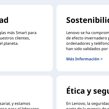
ad
Sostenibil
ogías más Smart para
Lenovo se ha compromet
uestros clientes,
de efecto invernadero p
l planeta.
ordenadores y teléfono
han sido validados por 
Más Información >
Ética y seg
arial, y estamos
En Lenovo, la seguridad
rso para el liderazgo.
parte de la esencia de 