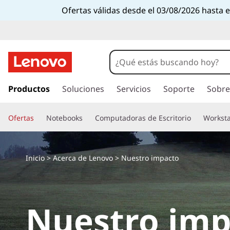
N
Ofertas válidas desde el 03/08/2026 hasta 
u
e
s
I
r
Productos
Soluciones
Servicios
Soporte
Sobre
t
a
l
r
Ofertas
Notebooks
Computadoras de Escritorio
Worksta
c
o
o
n
t
Inicio
>
Acerca de Lenovo
> Nuestro impacto
I
e
n
m
i
d
Nuestro imp
p
o
p