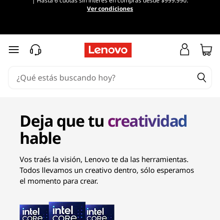
| Hasta 6 cuotas sin interés en compras desde $999.990.
L
Ver condiciones
a
p
Ir al contenido principal
t
o
p
Deja que tu
creatividad
s
hable
p
Vos traés la visión, Lenovo te da las herramientas.
Todos llevamos un creativo dentro, sólo esperamos
a
el momento para crear.
r