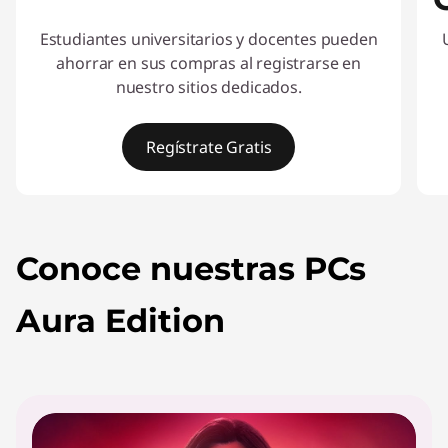
o
Estudiantes universitarios y docentes pueden
ahorrar en sus compras al registrarse en
r
nuestro sitios dedicados.
e
Regístrate Gratis
s
d
I
t
e
e
Conoce nuestras PCs
m
c
1
Aura Edition
o
o
f
2
n
t