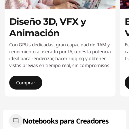
H
e
Diseño 3D, VFX y
r
Animación
r
Con GPUs dedicadas, gran capacidad de RAM y
E
rendimiento acelerado por IA, tenés la potencia
ca
a
ideal para renderizar, hacer rigging y obtener
t
vistas previas en tiempo real, sin compromisos.
m
i
Comprar
e
I
n
t
e
t
m
Notebooks para Creadores
1