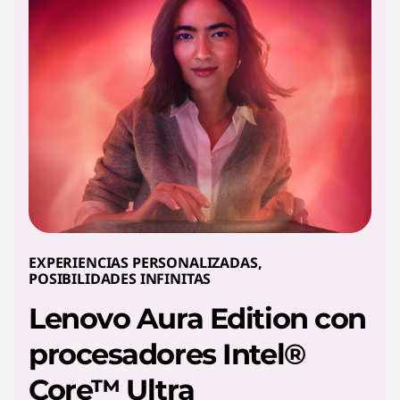
e
n
i
d
o
EXPERIENCIAS PERSONALIZADAS,
POSIBILIDADES INFINITAS
Lenovo Aura Edition con
procesadores Intel®
Core™ Ultra