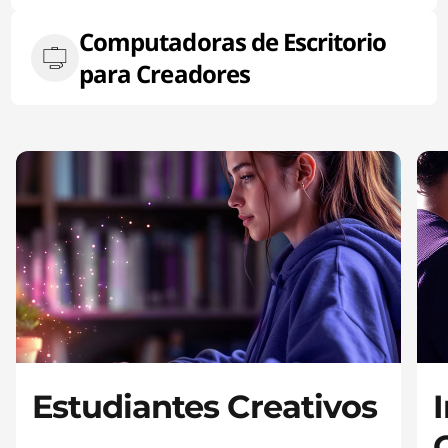
a
o
f
Computadoras de Escritorio
s
4
para Creadores
p
a
r
a
c
r
e
a
Estudiantes Creativos
d