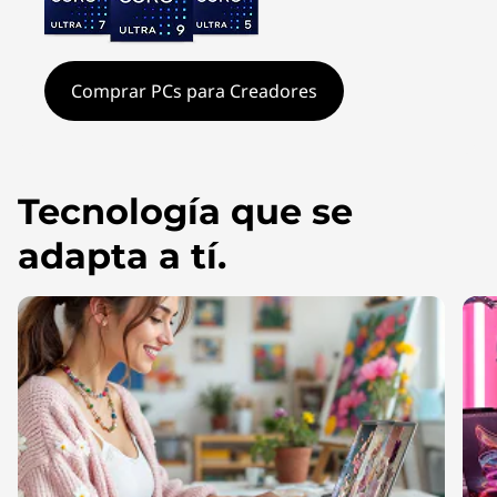
a
C
r
Comprar PCs para Creadores
e
a
Tecnología que se
d
adapta a tí.
o
r
e
s
Y