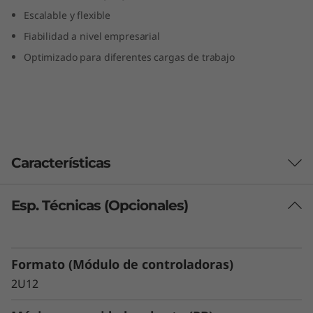
n
Escalable y flexible
Fiabilidad a nivel empresarial
k
Optimizado para diferentes cargas de trabajo
S
y
s
Características
t
e
Esp. Técnicas (Opcionales)
Aproveche la tecnología Flash en un
m
sistema de almacenamiento híbrido de
reducido coste
D
Optimizado para ofrecer capacidad y
Formato (Módulo de controladoras)
rendimiento equilibrados, el ThinkSystem
E
2U12
DE4800H proporciona un 20% más de