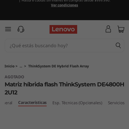
| Hasta 6 cuotas sin interés en compras desde $999.990.
M
Ver condiciones
a
t
Ir al contenido principal
r
i
z
Inicio
>
...
>
ThinkSystem DE Hybrid Flash Array
AGOTADO
h
Matriz híbrida flash ThinkSystem DE4800H
í
2U12
b
Características
general
Esp. Técnicas (Opcionales)
Servicios
r