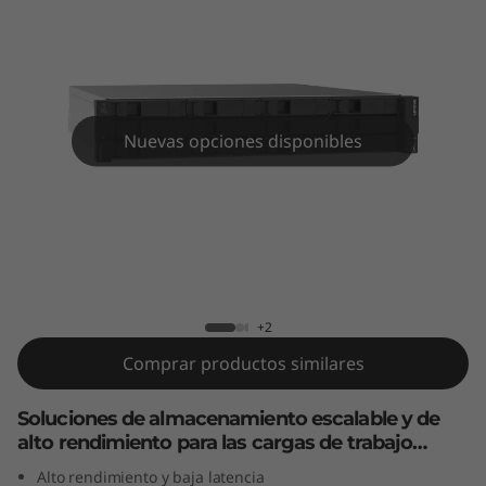
i
d
a
f
Nuevas opciones disponibles
l
a
Matriz híbrida flash ThinkSystem
s
DE4800H 2U12
h
+2
Comprar productos similares
T
h
Soluciones de almacenamiento escalable y de
alto rendimiento para las cargas de trabajo
i
actuales
Alto rendimiento y baja latencia