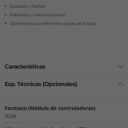
T
Escalable y flexible
Fiabilidad a nivel empresarial
h
Optimizado para diferentes cargas de trabajo
i
n
k
Características
S
y
Esp. Técnicas (Opcionales)
Excelente rendimiento y capacidad Flash
s
Optimizado para ofrecer el superior
rendimiento y eficiencia de Flash, el
t
Formato (Módulo de controladoras)
ThinkSystem DE4800F proporciona un 20%
más de velocidad en el acceso a datos que el
e
2U24
sistema de la generación anterior, combinando