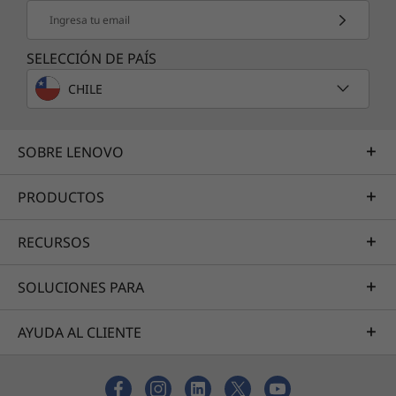
administradores de almacenamiento
Más información
Ingresa tu email
simplificar la administración de RAID, reforzar
la protección de los datos y mantener un
SELECCIÓN DE PAÍS
Servicios de Asistencia
rendimiento predecible. Todas las tareas de
CHILE
mantenimiento pueden llevarse a cabo con el
Proteja su inversión en TI. Nuestros expertos están
almacenamiento en línea con acceso completo
listos para ayudar, en todo el mundo y durante todo el
a datos de lectura/escritura.
SOBRE LENOVO
día: 24/7/365.
Más información
PRODUCTOS
RECURSOS
Sus necesidades son específicas, y nuestros expertos consultores y
técnicos pueden resolverlas con su extensa experiencia en el sector y
profundos conocimientos técnicos.
SOLUCIONES PARA
AYUDA AL CLIENTE