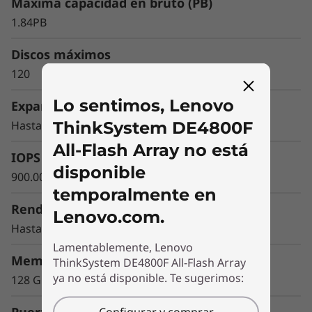
m
Máxima capacidad en bruto (PB)
rendimiento y capacidad con alta
disponibilidad, seguridad y gestión de datos de
1.84PB
D
nivel empresarial para aplicaciones y cargas de
trabajo empresariales que exigen los más
Discos máximos
E
elevados niveles de rendimiento.
120
4
Lo sentimos, Lenovo
Expansión máxima
8
ThinkSystem DE4800F
Hasta 4 DE240S
All-Flash Array no está
0
IOPS
disponible
900.000 IOPS
0
temporalmente en
Rendimiento sostenido (GBps)
F
Lenovo.com.
Hasta 12 GBps
Lamentablemente, Lenovo
Memoria del sistema (GB)
ThinkSystem DE4800F All-Flash Array
ya no está disponible. Te sugerimos:
128 GB
Simplicidad y gestión demostradas
Configurar y comprar