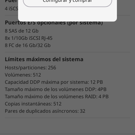
Puertos base
El escalado resulta muy fácil gracias a las
4 iSCSI de 10/25 G
herramientas de diseño modular y fácil uso
incorporadas. Empiece a trabajar con sus
Puertos E/S opcionales (por sistema)
datos en cuestión de minutos. Su gran
8 SAS de 12 Gb
flexibilidad de configuración, ajuste del
8x 1/10Gb iSCSI RJ-45
rendimiento a medida y control total de la
8 FC de 16 Gb/32 Gb
ubicación de los datos permiten a los
administradores maximizar el rendimiento y la
Límites máximos del sistema
facilidad de uso.
Hosts/particiones: 256
Volúmenes: 512
La intuitiva GUI mediante navegador simplifica
Capacidad DDP máxima por sistema: 12 PB
la configuración y el mantenimiento, a la vez
Tamaño máximo de los volúmenes DDP: 4PB
que ofrece posibilidades de mantenimiento
Tamaño máximo de los volúmenes RAID: 4 PB
para ofrecer rendimiento, integridad de datos,
Copias instantáneas: 512
fiabilidad y seguridad de forma constante.
Pares de duplicados asíncronos: 32