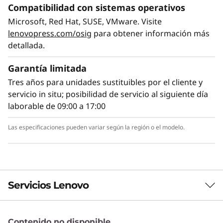
Compatibilidad con sistemas operativos
Microsoft, Red Hat, SUSE, VMware. Visite
lenovopress.com/osig
para obtener información más
detallada.
Garantía limitada
Preparado para crecer
Tres años para unidades sustituibles por el cliente y
El ThinkSystem SD630 V2 ofrece muy elevada
servicio in situ; posibilidad de servicio al siguiente día
eficiencia de costes, al estar diseñado para
laborable de 09:00 a 17:00
cargas de trabajo con escalado horizontal
masivo como HPC, IA, computación técnica o
Las especificaciones pueden variar según la región o el modelo.
analítica. Su sencilla arquitectura cuenta con
un LOM de 25 GbE que ofrece ahorros en la
red, más un puerto de administración de 1
GbE. La unidad física ThinkSystem DA240 está
construida para acelerar la instalación de
Servicios Lenovo
nodos y puede conectarse en cadena daisy-
chain y gestionarse como una única entidad, lo
que reduce el cableado en un 92% en
Contenido no disponible