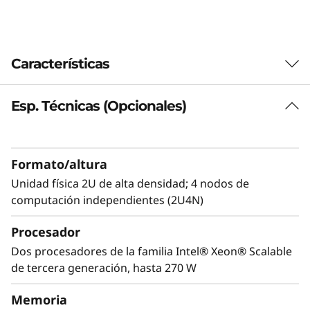
Características
Esp. Técnicas (Opcionales)
Formato/altura
Unidad física 2U de alta densidad; 4 nodos de
computación independientes (2U4N)
Procesador
Dos procesadores de la familia Intel® Xeon® Scalable
Optimizado para densidad
de tercera generación, hasta 270 W
El sistema es del tipo 2U4N estándar, con
cuatro servidores (nodos) 1U, de media
Memoria