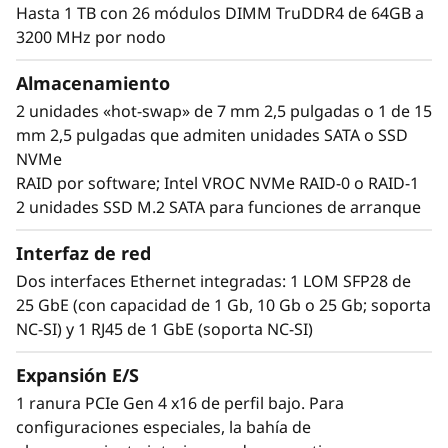
anchura y procesador dual ThinkSystem SD650
Hasta 1 TB con 26 módulos DIMM TruDDR4 de 64GB a
V2, contenidos en una unidad física
3200 MHz por nodo
ThinkSystem DA240 2U. Esto permite al
usuario integrar hasta 76 servidores en un
Almacenamiento
bastidor estándar 42U, con 4U reservado para
2 unidades «hot-swap» de 7 mm 2,5 pulgadas o 1 de 15
red. Esto se traduce en más de 5400 núcleos
mm 2,5 pulgadas que admiten unidades SATA o SSD
de procesamiento por bastidor.
NVMe
RAID por software; Intel VROC NVMe RAID-0 o RAID-1
2 unidades SSD M.2 SATA para funciones de arranque
Interfaz de red
Dos interfaces Ethernet integradas: 1 LOM SFP28 de
25 GbE (con capacidad de 1 Gb, 10 Gb o 25 Gb; soporta
NC-SI) y 1 RJ45 de 1 GbE (soporta NC-SI)
Expansión E/S
1 ranura PCIe Gen 4 x16 de perfil bajo. Para
configuraciones especiales, la bahía de