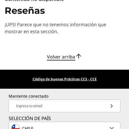
Servicios de Soluciones
comparación con sistemas 1U.
Reseñas
Diseñe la mejor estrategia para su empresa.
Trabajaremos con usted para hallar la solución
¡UPS! Parece que no tenemos información que
correcta para sus exclusivas necesidades
mostrar en esta sección.
empresariales.
Más información
Volver arriba
Servicios de Implementación
Acelere su tiempo de llegada a la productividad. Le
ayudaremos a simplificar la implementación de nuevas
Código de buenas Prácticas CCS - CCE
tecnologías para que pueda concentrarse en su
empresa.
Mantente conectado
Más información
Ingresa tu email
SELECCIÓN DE PAÍS
Servicios de Asistencia
CHILE