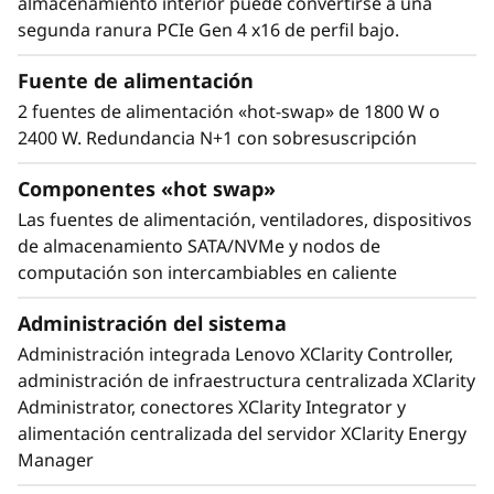
almacenamiento interior puede convertirse a una
Optimizado para máximo rendimiento
segunda ranura PCIe Gen 4 x16 de perfil bajo.
El ThinkSystem SD630 V2 está diseñado
térmicamente para proporcionar el máximo
Fuente de alimentación
rendimiento con las dimensiones más
2 fuentes de alimentación «hot-swap» de 1800 W o
reducidas. Cada nodo soporta CPUs de 225 W
2400 W. Redundancia N+1 con sobresuscripción
sin limitación, y condicionalmente hasta de 270
W. Las tres conexiones UPI y sus excepcionales
Componentes «hot swap»
características térmicas lo convierten en el
Las fuentes de alimentación, ventiladores, dispositivos
sistema ideal para cargas de trabajo de HPC.
de almacenamiento SATA/NVMe y nodos de
Cada nodo incorpora dos potentes
computación son intercambiables en caliente
procesadores Intel® Xeon® Platinum de
tercera generación.
Administración del sistema
Administración integrada Lenovo XClarity Controller,
administración de infraestructura centralizada XClarity
Administrator, conectores XClarity Integrator y
alimentación centralizada del servidor XClarity Energy
Manager