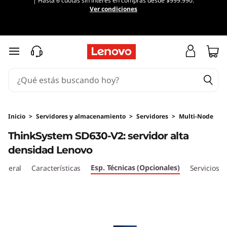
| Hasta 6 cuotas sin interés en compras desde $999.990.
Ver condiciones
Ir al contenido principal
Inicio
>
Servidores y almacenamiento
>
Servidores
>
Multi-Node
ThinkSystem SD630-V2: servidor alta
densidad Lenovo
Esp. Técnicas (Opcionales)
eneral
Características
Servicios