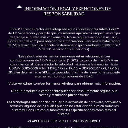
INFORMACIÓN LEGAL Y EXENCIONES DE
RESPONSABILIDAD
¹Intel® Thread Director está integrado en los procesadores Intel® Core™
de 13
Generación y permite que los sistemas operativos asignen las cargas
a
de trabajo al núcleo más conveniente. No se requiere acción del usuario.
Consulte
Intel.com
para obtener más información. Requiere la habilitación
del SO y la arquitectura híbrida de desempeño (procesadores Intel® Core™
i5 de 13
Generación y superiores).
a
²Las velocidades de memoria máximas están relacionadas con
configuraciones de 1 DIMM por canal (1 DPC). La carga de más DIMM en
cualquier canal puede afectar la velocidad máxima de la memoria. Hasta
UDIMM DDR5-5600 MT/s, 1 DPC, 1Rx8 y 1Rx16, y DDR5-5200 1Rx8, 1Rx16 y
2Rx8 en determinadas SKUs. La capacidad máxima de la memoria se puede
alcanzar con configuraciones de 2 DPC.
³Visite
www.intel.com/performance‑wireless
para obtener más información.
Ningún producto o componente puede ser absolutamente seguro. Sus
costos y resultados pueden variar.
Las tecnologías Intel podrían requerir la activación de hardware, software o
servicios, algunos de los cuales pueden no estar disponibles en todos los
sistemas. Consulte con el fabricante las especificaciones completas del
sistema.
©CAPCOM CO., LTD. 2023 ALL RIGHTS RESERVED.