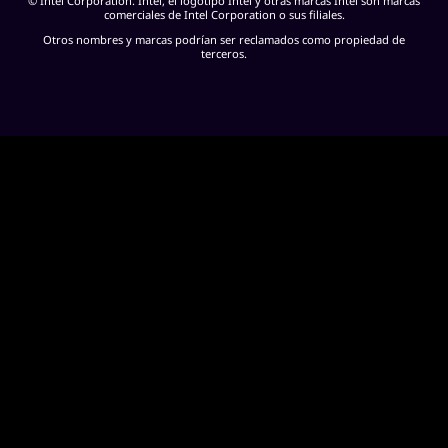
© Intel Corporation. Intel, el logotipo Intel y otras marcas Intel son marcas
comerciales de Intel Corporation o sus filiales.
Otros nombres y marcas podrían ser reclamados como propiedad de
terceros.