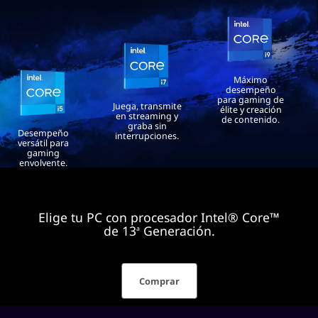
Máximo
desempeño
para gaming de
Juega, transmite
élite y creación
en streaming y
de contenido.
graba sin
Desempeño
interrupciones.
versátil para
gaming
envolvente.
Elige tu PC con procesador Intel® Core™
de 13
Generación.
a
Comprar