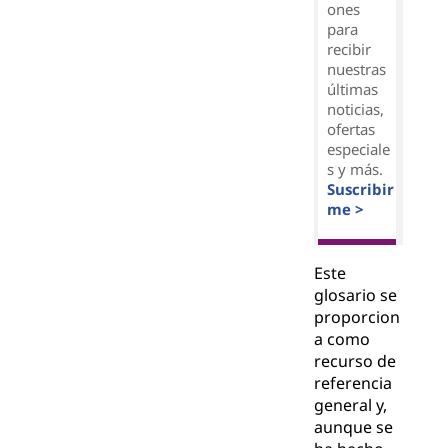
ones
para
recibir
nuestras
últimas
noticias,
ofertas
especiale
s y más.
Suscribir
me >
Este
glosario se
proporcion
a como
recurso de
referencia
general y,
aunque se