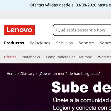
Ofertas válidas desde el 03/08/2026 hasta 
I
r
Productos
Soluciones
Servicios
Soporte
Sobre
a
l
Ofertas
Notebooks
Computadoras de Escritorio
Worksta
c
o
n
Home
>
Glossary
> ¿Qué es un menú de hamburguesas?
t
e
n
i
d
o
p