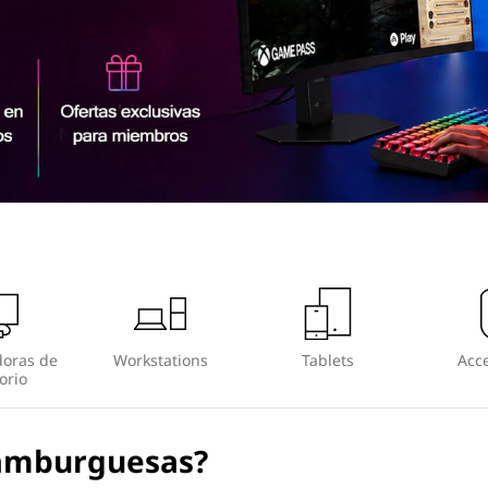
oras de
Workstations
Tablets
Acce
orio
amburguesas?